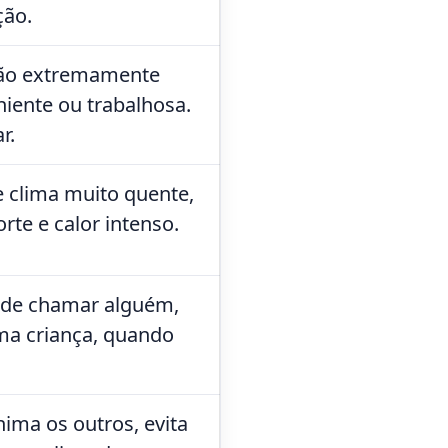
ção.
ção extremamente
eniente ou trabalhosa.
r.
e clima muito quente,
orte e calor intenso.
 de chamar alguém,
ma criança, quando
ima os outros, evita