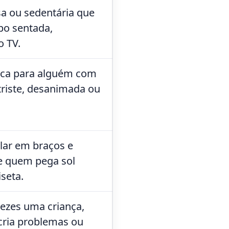
a ou sedentária que
po sentada,
 TV.
ica para alguém com
triste, desanimada ou
lar em braços e
de quem pega sol
seta.
ezes uma criança,
 cria problemas ou