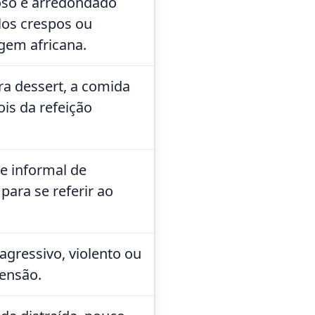
so e arredondado
los crespos ou
gem africana.
ara dessert, a comida
is da refeição
e informal de
para se referir ao
ressivo, violento ou
tensão.