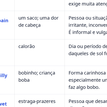
exige muita aten
um saco; uma dor
Pessoa ou situa
pain
de cabeça
irritante, inconv
É informal e vulga
calorão
Dia ou período d
daqueles de sol f
bobinho; criança
Forma carinhosa
illy
boba
especialmente u
faz algo bobo.
estraga-prazeres
Pessoa que desan
wet