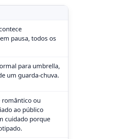
acontece
em pausa, todos os
nformal para umbrella,
 de um guarda-chuva.
e romântico ou
iado ao público
om cuidado porque
otipado.