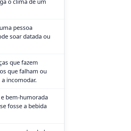
aga o clima de um
a uma pessoa
pode soar datada ou
ças que fazem
os que falham ou
 a incomodar.
a e bem-humorada
se fosse a bebida