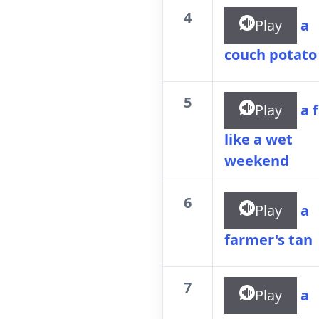
4
Play
a
couch potato
5
Play
a 
like a wet
weekend
6
Play
a
farmer's tan
7
Play
a