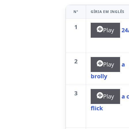
Nº
GÍRIA EM INGLÊS
1
Play
24
2
Play
a
brolly
3
Play
a 
flick