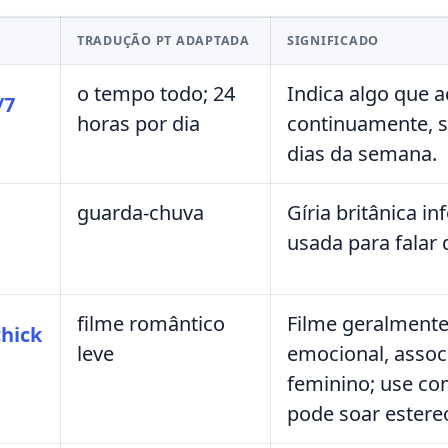
TRADUÇÃO PT ADAPTADA
SIGNIFICADO
o tempo todo; 24
Indica algo que 
/7
horas por dia
continuamente, s
dias da semana.
guarda-chuva
Gíria britânica i
usada para falar
filme romântico
Filme geralment
chick
leve
emocional, assoc
feminino; use c
pode soar estere