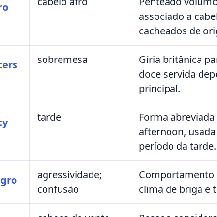
cabelo afro
Penteado volumo
ro
associado a cabe
cacheados de ori
sobremesa
Gíria britânica p
ters
doce servida depo
principal.
tarde
Forma abreviada 
ty
afternoon, usada 
período da tarde.
agressividade;
Comportamento ag
gro
confusão
clima de briga e 