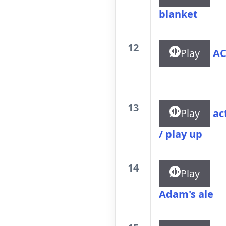
blanket
12
Play
AC
13
Play
ac
/ play up
14
Play
Adam's ale