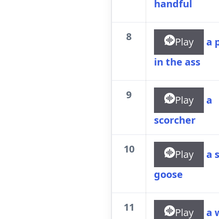
handful
8
Play
a 
in the ass
9
Play
a
scorcher
10
Play
a s
goose
11
Play
a 