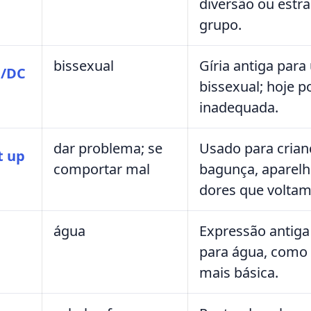
diversão ou estr
grupo.
bissexual
Gíria antiga par
/DC
bissexual; hoje 
inadequada.
dar problema; se
Usado para crian
t up
comportar mal
bagunça, aparelh
dores que voltam
água
Expressão antig
para água, como 
mais básica.