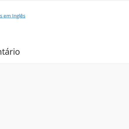
as em Inglês
tário