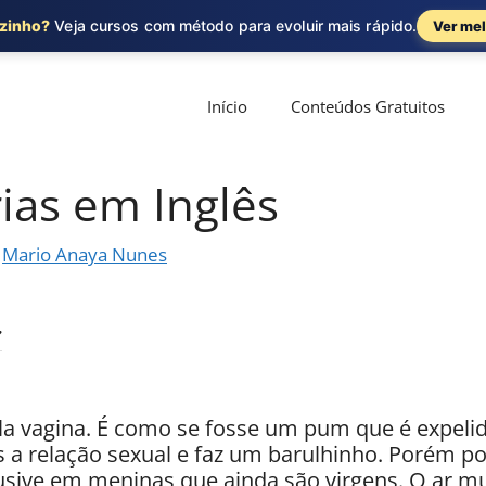
ozinho?
Veja cursos com método para evoluir mais rápido.
Ver mel
Início
Conteúdos Gratuitos
ias em Inglês
r
Mario Anaya Nunes
ela vagina. É como se fosse um pum que é expelid
 a relação sexual e faz um barulhinho. Porém p
usive em meninas que ainda são virgens. O ar m