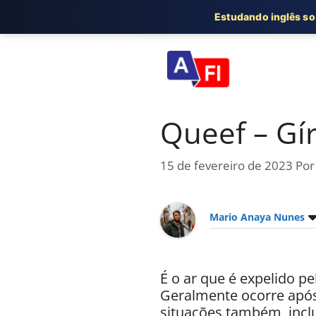
Estudando inglês s
Pular
para
o
conteúdo
Queef – Gír
15 de fevereiro de 2023
Po
Mario Anaya Nunes
É o ar que é expelido p
Geralmente ocorre após
situações também, incl