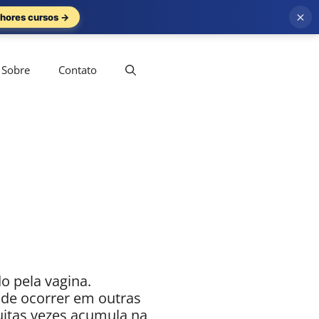
×
hores cursos →
Sobre
Contato
o pela vagina.
ode ocorrer em outras
uitas vezes acumula na