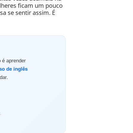
lheres ficam um pouco
a se sentir assim. É
o é aprender
so de inglês
dar.
.