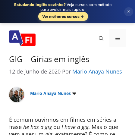
Estudando inglês sozinho?
Veja cursos com método
para evoluir mais rápido.
×
Ver melhores cursos →
Pular
para
Menu
o
conteúdo
GIG – Gírias em inglês
12 de junho de 2020
Por
Mario Anaya Nunes
Mario Anaya Nunes
É comum ouvirmos em filmes em séries a
frase
he has a gig
ou
I have a gig.
Mas o que
vem a ser um
gig
, exatamente? É como se