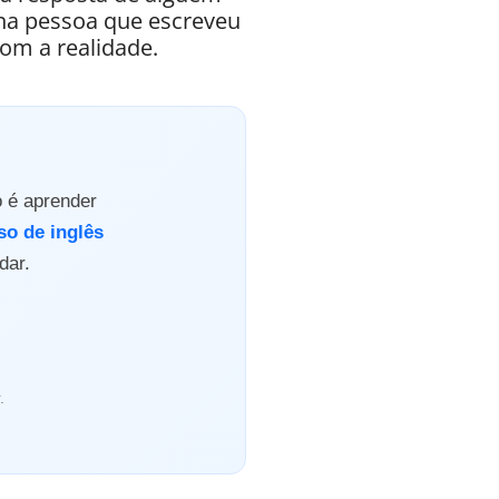
 na pessoa que escreveu
om a realidade.
o é aprender
so de inglês
dar.
.