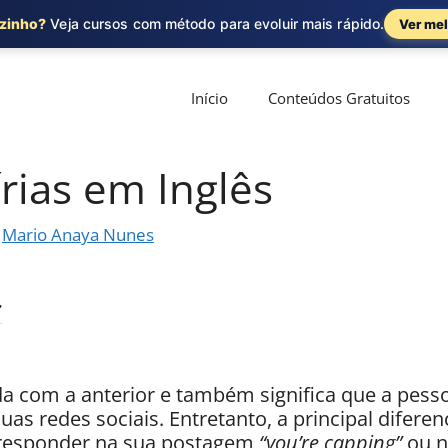
ozinho?
Veja cursos com método para evoluir mais rápido.
Ver mel
Início
Conteúdos Gratuitos
rias em Inglês
r
Mario Anaya Nunes
da com a anterior e também significa que a pes
as redes sociais. Entretanto, a principal diferen
 responder na sua postagem
“you’re capping”
ou n