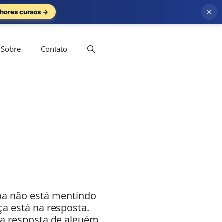
×
hores cursos →
Sobre
Contato
soa não está mentindo
ça está na resposta.
a resposta de alguém