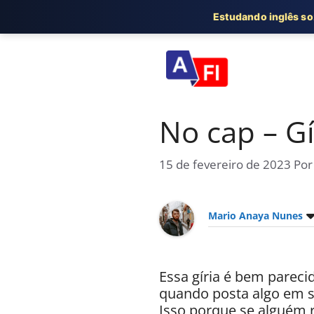
Estudando inglês s
Pular
para
o
conteúdo
No cap – Gí
15 de fevereiro de 2023
Po
Mario Anaya Nunes
Essa gíria é bem pareci
quando posta algo em su
Isso porque se alguém