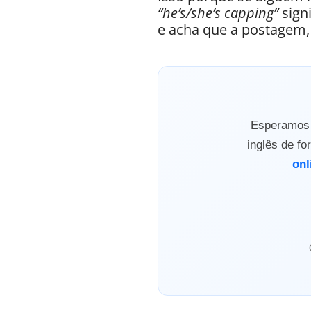
“he’s/she’s capping”
sign
e acha que a postagem, 
Esperamos q
inglês de f
onl