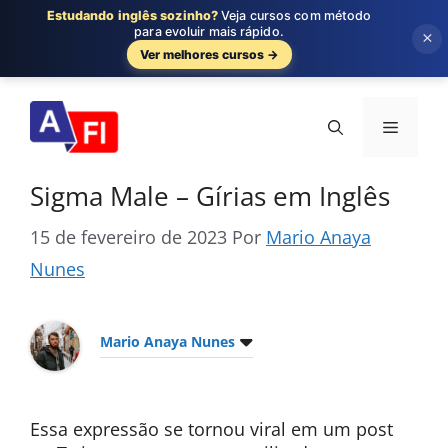
Estudando inglês sozinho?
Veja cursos com método
para evoluir mais rápido.
×
Ver melhores cursos →
Pular
para
Menu
o
conteúdo
Sigma Male – Gírias em Inglês
15 de fevereiro de 2023
Por
Mario Anaya
Nunes
Mario Anaya Nunes
Essa expressão se tornou viral em um post