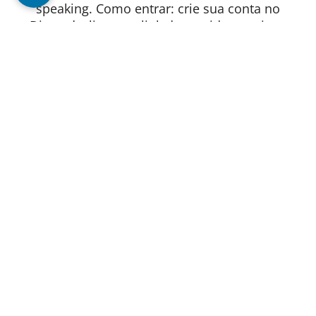
speaking. Como entrar: crie sua conta no
Discord, clique no link do servidor, aceite o
convite. Pronto. 24 servidores do Discord
para estudantes de inglês Apesar de ser
relativamente mais fácil encontrar páginas
voltadas para o ensino e o aprendizado de
inglês como língua estrangeira em outras
redes sociais, como o Instagram ou o TikTok,
também encontramos algumas páginas no
Discord que podem ajudar pessoas em todos
os níveis de conhecimento que buscam
conteúdo online para estudar o idioma. O …
Ler mais