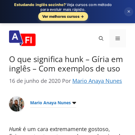
Estudando inglês sozinho?
Veja cursos com método
para evoluir mais rápido.
×
Ver melhores cursos →
Pular
para
Menu
o
conteúdo
O que significa hunk – Gíria em
inglês – Com exemplos de uso
16 de junho de 2020
Por
Mario Anaya Nunes
Mario Anaya Nunes
Hunk
é um cara extremamente gostoso,