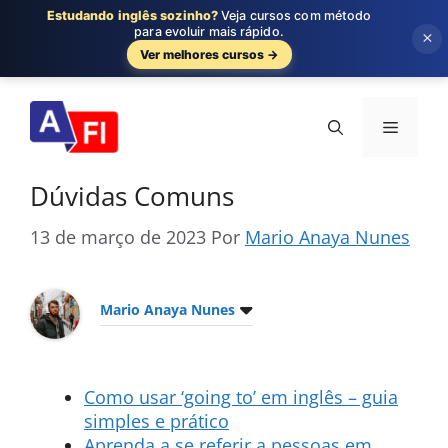
Estudando inglês sozinho?
Veja cursos com método
para evoluir mais rápido.
×
Ver melhores cursos →
Pular
para
Menu
o
conteúdo
Dúvidas Comuns
13 de março de 2023
Por
Mario Anaya Nunes
Mario Anaya Nunes
Como usar ‘going to’ em inglês – guia
simples e prático
Aprenda a se referir a pessoas em