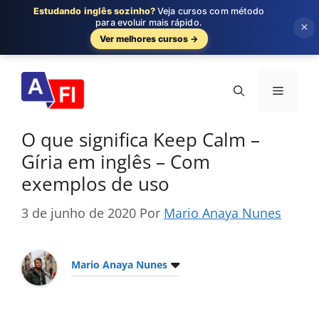
Estudando inglês sozinho?
Veja cursos com método
para evoluir mais rápido.
×
Ver melhores cursos →
Pular
para
Menu
o
conteúdo
O que significa Keep Calm –
Gíria em inglês – Com
exemplos de uso
3 de junho de 2020
Por
Mario Anaya Nunes
Mario Anaya Nunes