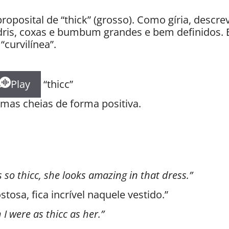
proposital de “thick” (grosso). Como gíria, desc
dris, coxas e bumbum grandes e bem definidos. 
curvilínea”.
Play
“thicc”
rmas cheias de forma positiva.
s so thicc, she looks amazing in that dress.”
tosa, fica incrível naquele vestido.”
h I were as thicc as her.”