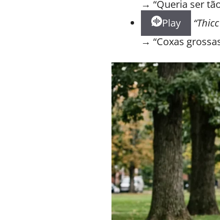
→ “Queria ser tão
Play
“Thicc
→ “Coxas grossas