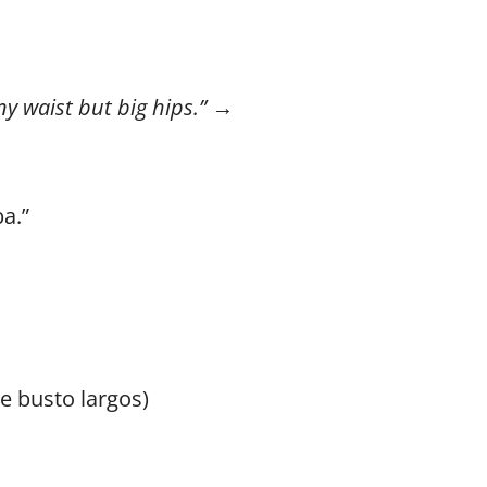
iny waist but big hips.”
→
a.”
e busto largos)