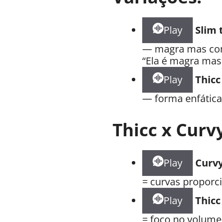
Play
Slim 
— magra mas co
“Ela é magra mas 
Play
Thicc
— forma enfática
Thicc x Curv
Play
Curv
= curvas proporci
Play
Thicc
= foco no volum