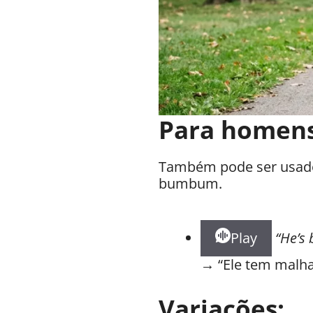
Para homens
Também pode ser usado 
bumbum.
Play
“He’s 
→ “Ele tem malha
Variações: