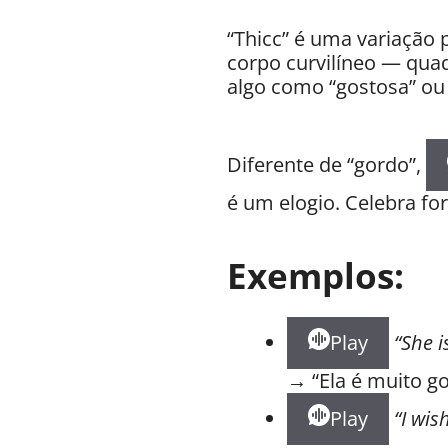
“Thicc” é uma variação 
corpo curvilíneo — qua
algo como “gostosa” ou “
Diferente de “gordo”,
é um elogio. Celebra fo
Exemplos:
Play
“She i
→ “Ela é muito gos
Play
“I wis