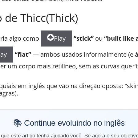
 de Thicc(Thick)
eria algo como
Play
“stick”
ou
“built like 
lay
“flat”
— ambos usados informalmente (e à
er um corpo mais retilíneo, sem as curvas que “t
uiais em inglês que vão na direção oposta: “skinn
agras).
📚 Continue evoluindo no inglês
ue este artigo tenha ajudado você. Se agora o seu objetiv