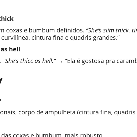
thick
m coxas e bumbum definidos.
“She’s slim thick, t
curvilínea, cintura fina e quadris grandes.”
 as hell
.
“She’s thicc as hell.”
→ “Ela é gostosa pra caramb
y
y
onais, corpo de ampulheta (cintura fina, quadris 
e das coxas e bumbum, mais robusto