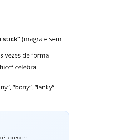
a stick”
(magra e sem
s vezes de forma
hicc” celebra.
y”, “bony”, “lanky”
o é aprender