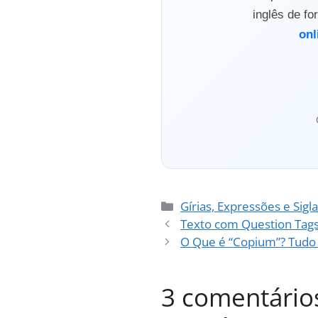
inglês de f
onl
Categorias
Gírias, Expressões e Sigl
Texto com Question Tags 
O Que é “Copium”? Tudo 
3 comentários