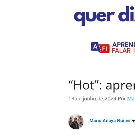
“Hot”: apr
13 de junho de 2024
Por
Ma
Mario Anaya Nunes