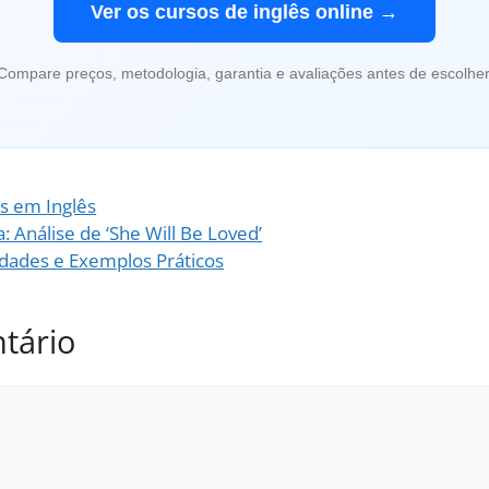
Ver os cursos de inglês online →
Compare preços, metodologia, garantia e avaliações antes de escolher
as em Inglês
 Análise de ‘She Will Be Loved’
idades e Exemplos Práticos
tário