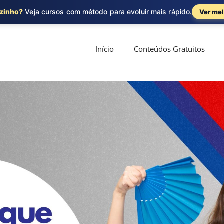
ozinho?
Veja cursos com método para evoluir mais rápido.
Ver mel
Início
Conteúdos Gratuitos