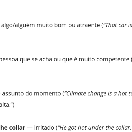
algo/alguém muito bom ou atraente (
“That car is
pessoa que se acha ou que é muito competente 
assunto do momento (
“Climate change is a hot t
lta.”)
he collar
— irritado (
“He got hot under the collar.