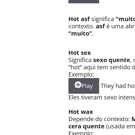
Hot asf
significa
“muito
contexto.
asf
é uma abr
“muito”
.
Hot sex
Significa
sexo quente
,
“hot” aqui tem sentido 
Exemplo:
Play
They had hot
Eles tiveram sexo inten
Hot wax
Depende do contexto:
M
cera quente
(usada em 
Exemplo: