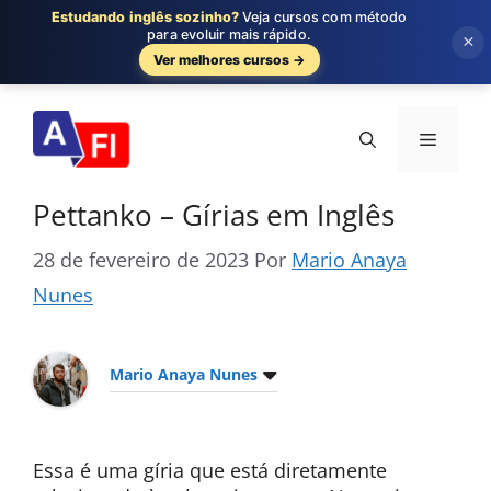
Estudando inglês sozinho?
Veja cursos com método
para evoluir mais rápido.
×
Ver melhores cursos →
Pular
para
Menu
o
conteúdo
Pettanko – Gírias em Inglês
28 de fevereiro de 2023
Por
Mario Anaya
Nunes
Mario Anaya Nunes
Essa é uma gíria que está diretamente