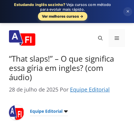
Estudando inglês sozinho?
Veja cursos com método
para evoluir mais rápido.
×
Ver melhores cursos →
Pular
para
Menu
o
conteúdo
“That slaps!” – O que significa
essa gíria em ingles? (com
áudio)
28 de julho de 2025
Por
Equipe Editorial
Equipe Editorial