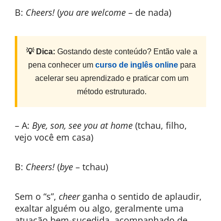
B:
Cheers!
(
you are welcome
– de nada)
💡 Dica:
Gostando deste conteúdo? Então vale a
pena conhecer um
curso de inglês online
para
acelerar seu aprendizado e praticar com um
método estruturado.
– A:
Bye, son, see you at home
(tchau, filho,
vejo você em casa)
B:
Cheers!
(
bye
– tchau)
Sem o “s”,
cheer
ganha o sentido de aplaudir,
exaltar alguém ou algo, geralmente uma
atuação bem-sucedida, acompanhado de