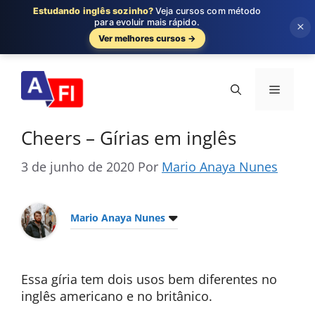
Estudando inglês sozinho?
Veja cursos com método
para evoluir mais rápido.
×
Ver melhores cursos →
Pular
para
Menu
o
conteúdo
Cheers – Gírias em inglês
3 de junho de 2020
Por
Mario Anaya Nunes
Mario Anaya Nunes
Essa gíria tem dois usos bem diferentes no
inglês americano e no britânico.