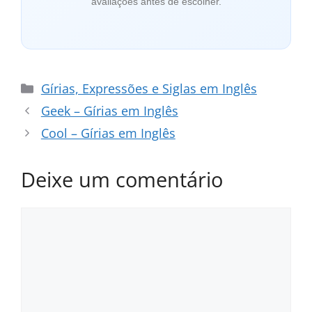
avaliações antes de escolher.
Categorias
Gírias, Expressões e Siglas em Inglês
Geek – Gírias em Inglês
Cool – Gírias em Inglês
Deixe um comentário
Comentário