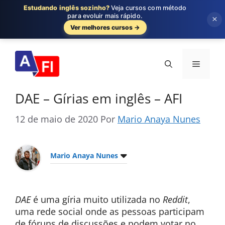
Estudando inglês sozinho?
Veja cursos com método
para evoluir mais rápido.
×
Ver melhores cursos →
Pular
para
Menu
o
conteúdo
DAE – Gírias em inglês – AFI
12 de maio de 2020
Por
Mario Anaya Nunes
Mario Anaya Nunes
DAE
é uma gíria muito utilizada no
Reddit
,
uma rede social onde as pessoas participam
de fóruns de discussões e podem votar no