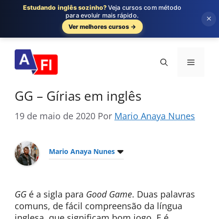
Estudando inglês sozinho?
Veja cursos com método
para evoluir mais rápido.
×
Ver melhores cursos →
Pular
para
Menu
o
conteúdo
GG – Gírias em inglês
19 de maio de 2020
Por
Mario Anaya Nunes
Mario Anaya Nunes
GG
é a sigla para
Good Game
. Duas palavras
comuns, de fácil compreensão da língua
inglesa, que significam bom jogo. E é