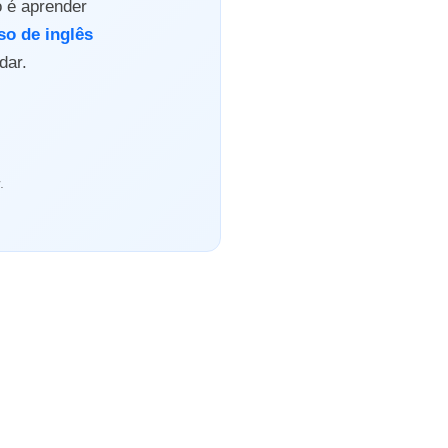
o é aprender
so de inglês
dar.
.