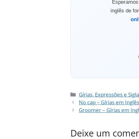
Esperamos q
inglês de f
onl
Categorias
Gírias, Expressões e Sigl
No cap – Gírias em Inglê
Groomer – Gírias em Ing
Deixe um comen