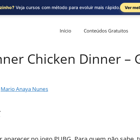
ozinho?
Veja cursos com método para evoluir mais rápido.
Ver mel
Início
Conteúdos Gratuitos
ner Chicken Dinner – 
r
Mario Anaya Nunes
or aparecer no jogo PUBG. Para quem não sabe, t