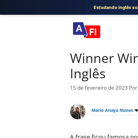
Estudando inglês s
Pular
para
o
conteúdo
Winner Win
Inglês
15 de fevereiro de 2023
Po
Mario Anaya Nunes
A frase ficou famosa p