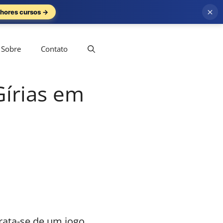
×
hores cursos →
Sobre
Contato
Gírias em
rata-se de um jogo