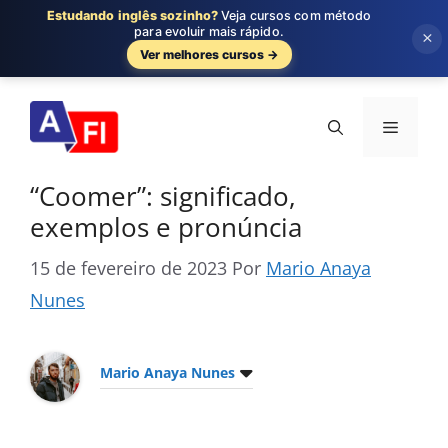
Estudando inglês sozinho?
Veja cursos com método
para evoluir mais rápido.
×
Ver melhores cursos →
Pular
para
Menu
o
conteúdo
“Coomer”: significado,
exemplos e pronúncia
15 de fevereiro de 2023
Por
Mario Anaya
Nunes
Mario Anaya Nunes