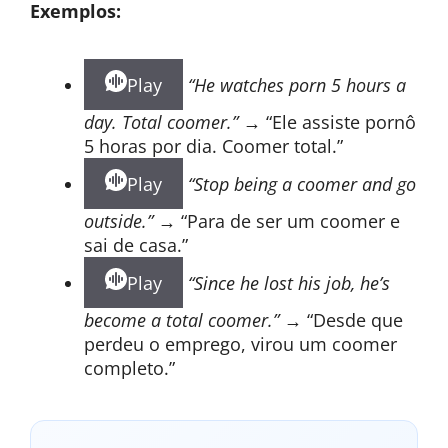
Exemplos:
Play
“He watches porn 5 hours a
day. Total coomer.”
→ “Ele assiste pornô
5 horas por dia. Coomer total.”
Play
“Stop being a coomer and go
outside.”
→ “Para de ser um coomer e
sai de casa.”
Play
“Since he lost his job, he’s
become a total coomer.”
→ “Desde que
perdeu o emprego, virou um coomer
completo.”