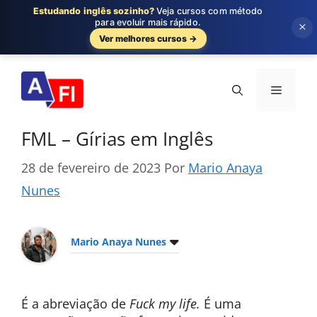
Estudando inglês sozinho?
Veja cursos com método
para evoluir mais rápido.
×
Ver melhores cursos →
Pular
para
Menu
o
conteúdo
FML – Gírias em Inglês
28 de fevereiro de 2023
Por
Mario Anaya
Nunes
Mario Anaya Nunes
É a abreviação de
Fuck my life.
É uma