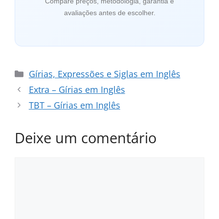
Compare preços, metodologia, garantia e
avaliações antes de escolher.
Categorias
Gírias, Expressões e Siglas em Inglês
Extra – Gírias em Inglês
TBT – Gírias em Inglês
Deixe um comentário
Comentário