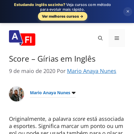
Estudando inglês sozinho?
Veja cursos com método
para evoluir mais rápido.
×
Ver melhores cursos →
Pular
para
Menu
o
conteúdo
Score – Gírias em Inglês
9 de maio de 2020
Por
Mario Anaya Nunes
Mario Anaya Nunes
Originalmente, a palavra
score
está associada
a esportes. Significa marcar um ponto ou um
gol ou pode ser usada também para o placar