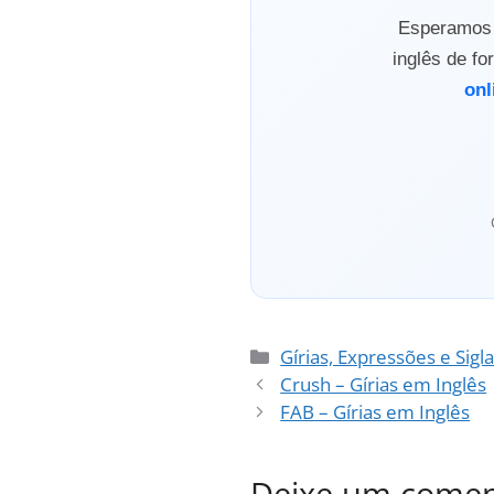
Esperamos q
inglês de f
onl
Categorias
Gírias, Expressões e Sigl
Crush – Gírias em Inglês
FAB – Gírias em Inglês
Deixe um comen