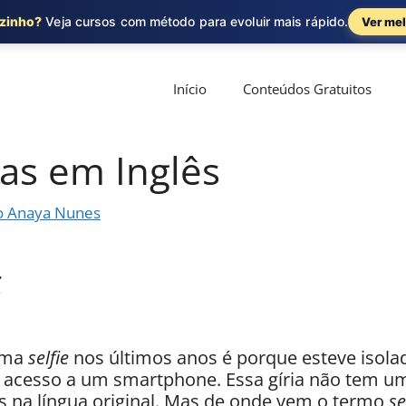
ozinho?
Veja cursos com método para evoluir mais rápido.
Ver mel
Início
Conteúdos Gratuitos
rias em Inglês
o Anaya Nunes
 uma
selfie
nos últimos anos é porque esteve isol
cesso a um smartphone. Essa gíria não tem uma
os na língua original. Mas de onde vem o termo
se