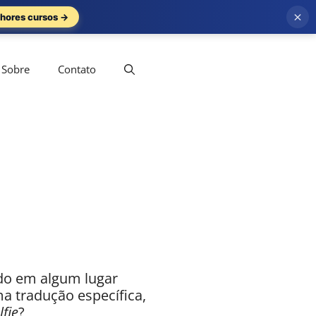
×
hores cursos →
Sobre
Contato
ado em algum lugar
 tradução específica,
lfie
?