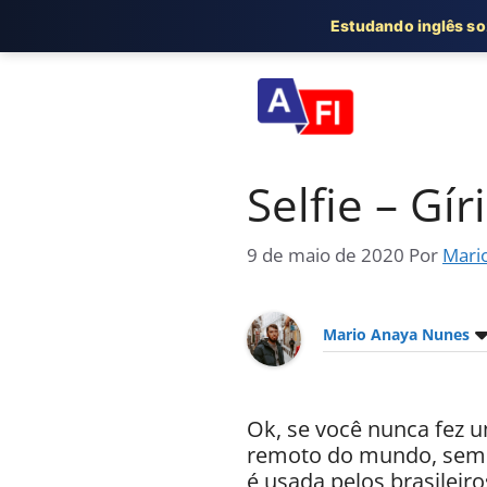
Estudando inglês s
Pular
para
o
conteúdo
Selfie – Gí
9 de maio de 2020
Por
Mari
Mario Anaya Nunes
Ok, se você nunca fez
remoto do mundo, sem a
é usada pelos brasileir