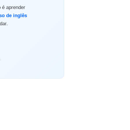
o é aprender
so de inglês
dar.
.