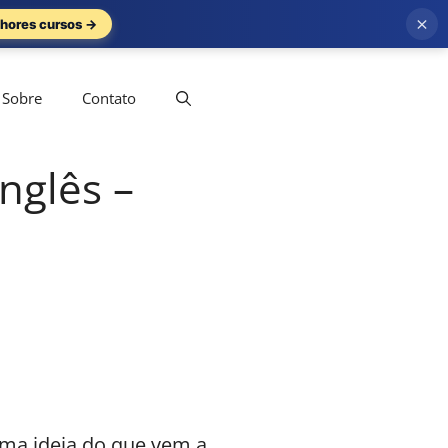
×
hores cursos →
Sobre
Contato
inglês –
uma ideia do que vem a