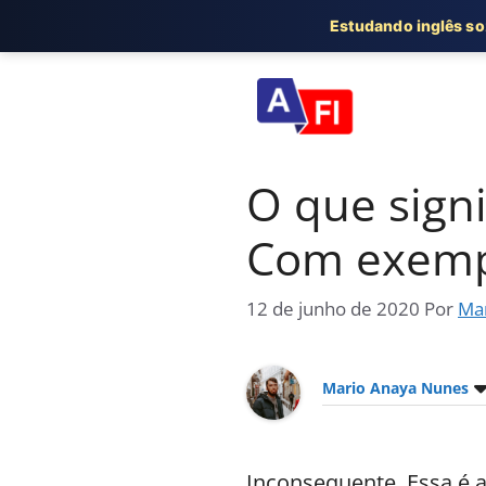
Estudando inglês s
Pular
para
o
conteúdo
O que signi
Com exemp
12 de junho de 2020
Por
Ma
Mario Anaya Nunes
Inconsequente. Essa é 