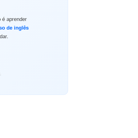
o é aprender
so de inglês
dar.
.