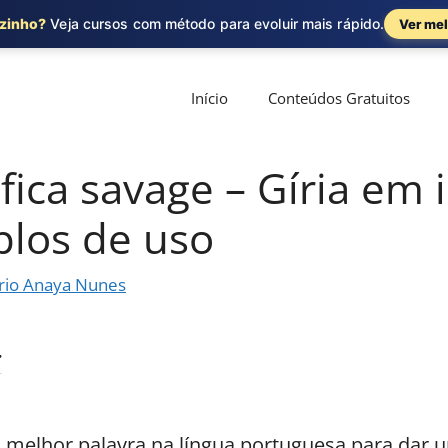
ozinho?
Veja cursos com método para evoluir mais rápido.
Ver mel
Início
Conteúdos Gratuitos
fica savage – Gíria em 
los de uso
rio Anaya Nunes
a melhor palavra na língua portuguesa para dar 