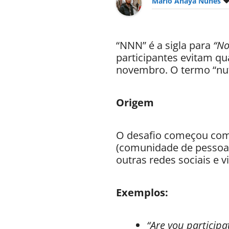
Mario Anaya Nunes
“NNN” é a sigla para
“No
participantes evitam qu
novembro. O termo “nut”
Origem
O desafio começou como
(comunidade de pessoas
outras redes sociais e v
Exemplos:
“Are you participa