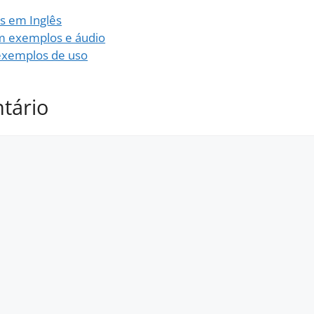
as em Inglês
om exemplos e áudio
 exemplos de uso
tário