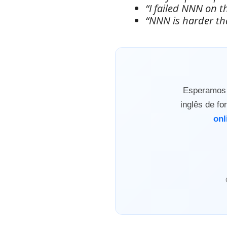
“I failed NNN on t
“NNN is harder th
Esperamos q
inglês de f
onl