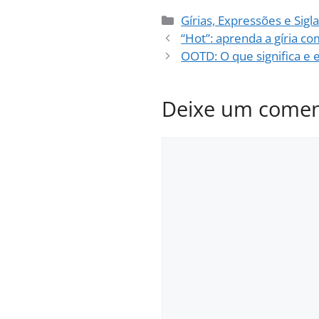
Categorias
Gírias, Expressões e Sigl
“Hot”: aprenda a gíria c
OOTD: O que significa e
Deixe um comen
Comentário