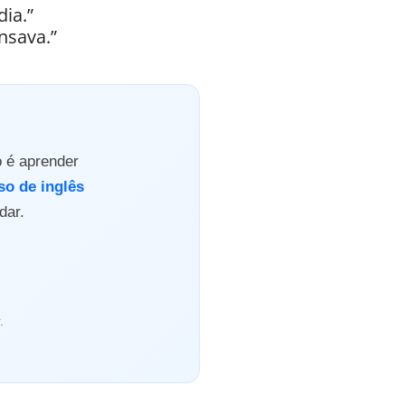
ia.”
nsava.”
o é aprender
so de inglês
dar.
.