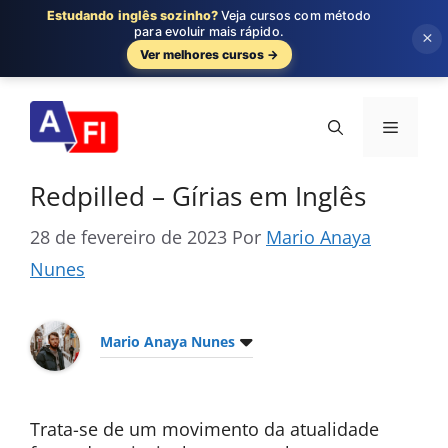
Estudando inglês sozinho?
Veja cursos com método
para evoluir mais rápido.
×
Ver melhores cursos →
Pular
para
Menu
o
conteúdo
Redpilled – Gírias em Inglês
28 de fevereiro de 2023
Por
Mario Anaya
Nunes
Mario Anaya Nunes
Trata-se de um movimento da atualidade