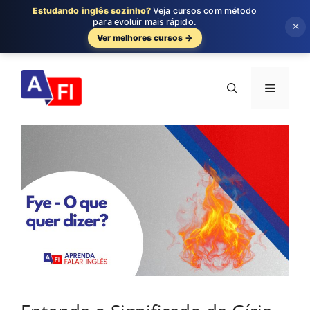
Estudando inglês sozinho?
Veja cursos com método
para evoluir mais rápido.
×
Ver melhores cursos →
Pular
para
Menu
o
conteúdo