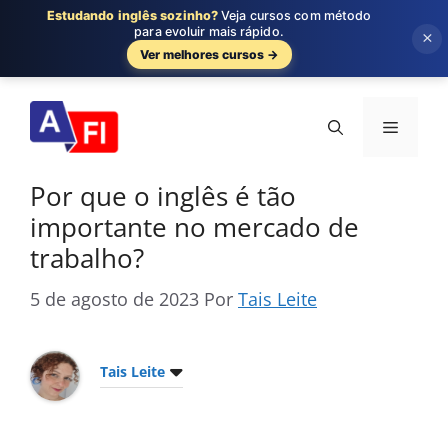
Estudando inglês sozinho?
Veja cursos com método
para evoluir mais rápido.
×
Ver melhores cursos →
Pular
para
Menu
o
conteúdo
Por que o inglês é tão
importante no mercado de
trabalho?
5 de agosto de 2023
Por
Tais Leite
Tais Leite