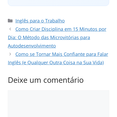
Categorias
Inglês para o Trabalho
Como Criar Disciplina em 15 Minutos por
Dia: O Método das Microvitórias para
Autodesenvolvimento
Como se Tornar Mais Confiante para Falar
Inglês (e Qualquer Outra Coisa na Sua Vida)
Deixe um comentário
Comentário