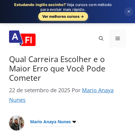
Estudando inglês sozinho?
Veja cursos com método
para evoluir mais rápido.
×
Ver melhores cursos →
Pular
para
Menu
o
conteúdo
Qual Carreira Escolher e o
Maior Erro que Você Pode
Cometer
22 de setembro de 2025
Por
Mario Anaya
Nunes
Mario Anaya Nunes