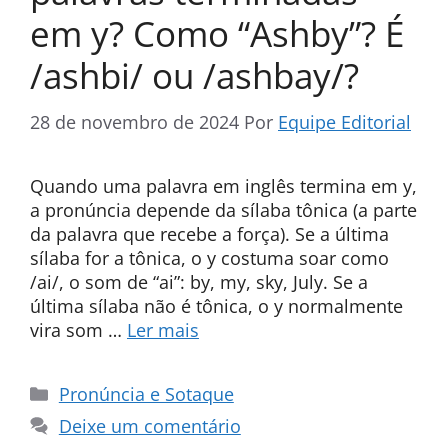
em y? Como “Ashby”? É
/ashbi/ ou /ashbay/?
28 de novembro de 2024
Por
Equipe Editorial
Quando uma palavra em inglês termina em y,
a pronúncia depende da sílaba tônica (a parte
da palavra que recebe a força). Se a última
sílaba for a tônica, o y costuma soar como
/ai/, o som de “ai”: by, my, sky, July. Se a
última sílaba não é tônica, o y normalmente
vira som …
Ler mais
Categorias
Pronúncia e Sotaque
Deixe um comentário