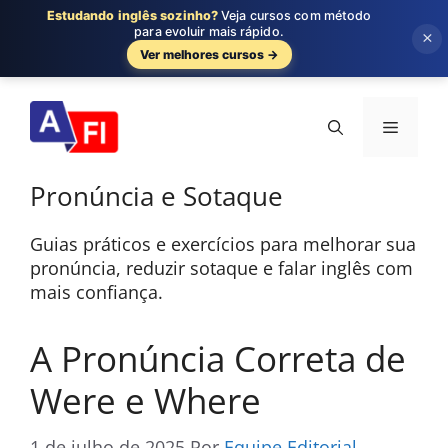
Estudando inglês sozinho?
Veja cursos com método
para evoluir mais rápido.
×
Ver melhores cursos →
Pular
para
Menu
o
conteúdo
Pronúncia e Sotaque
Guias práticos e exercícios para melhorar sua
pronúncia, reduzir sotaque e falar inglês com
mais confiança.
A Pronúncia Correta de
Were e Where
1 de julho de 2025
Por
Equipe Editorial