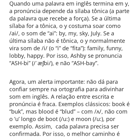
Quando uma palavra em inglês termina em y,
a pronúncia depende da sílaba tônica (a parte
da palavra que recebe a força). Se a última
sílaba for a tônica, o y costuma soar como
/ai/, o som de “ai”: by, my, sky, July. Se a
última sílaba não é tônica, o y normalmente
vira som de /i/ (o “i” de “fita”): family, funny,
lobby, happy. Por isso, Ashby se pronuncia
“ASH-bi” (/ˈæʃbi/), e não “ASH-bay”.
Agora, um alerta importante: não dá para
confiar sempre na ortografia para adivinhar
som em inglês. A relação entre escrita e
pronúncia é fraca. Exemplos clássicos: book é
“buk”, mas blood é “blud” – com /ʌ/, não com
o ‘u’ longo de boot (/u:) e moon (/u:), por
exemplo. Assim, cada palavra precisa ser
confirmada. Por isso, o melhor caminho é