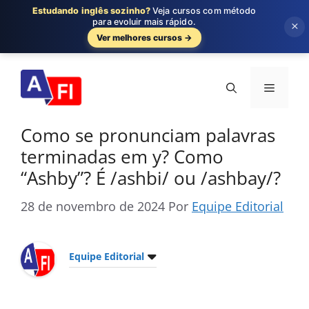
Estudando inglês sozinho?
Veja cursos com método
para evoluir mais rápido.
×
Ver melhores cursos →
Pular
para
Menu
o
conteúdo
Como se pronunciam palavras
terminadas em y? Como
“Ashby”? É /ashbi/ ou /ashbay/?
28 de novembro de 2024
Por
Equipe Editorial
Equipe Editorial