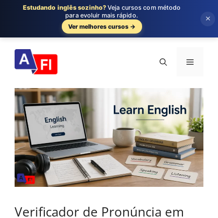
Estudando inglês sozinho?
Veja cursos com método
para evoluir mais rápido.
×
Ver melhores cursos →
Pular
para
Menu
o
conteúdo
Verificador de Pronúncia em