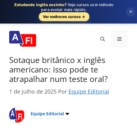
Estudando inglês sozinho?
Veja cursos com método
para evoluir mais rápido.
×
Ver melhores cursos →
Pular
para
Menu
o
conteúdo
Sotaque britânico x inglês
americano: isso pode te
atrapalhar num teste oral?
1 de julho de 2025
Por
Equipe Editorial
Equipe Editorial