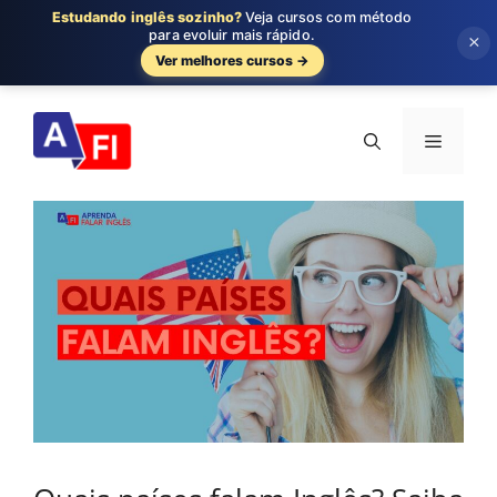
Estudando inglês sozinho?
Veja cursos com método
para evoluir mais rápido.
×
Ver melhores cursos →
Pular
para
Menu
o
conteúdo