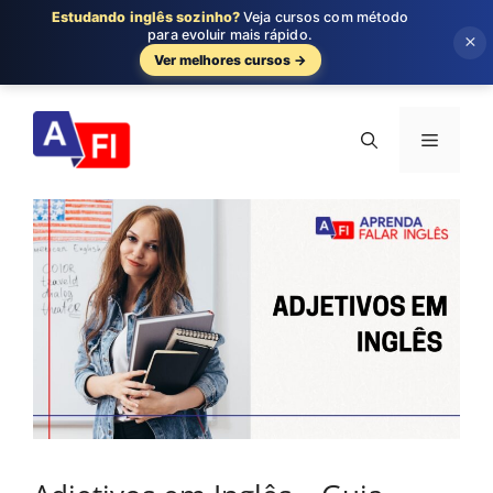
Estudando inglês sozinho?
Veja cursos com método
para evoluir mais rápido.
×
Ver melhores cursos →
Pular
para
Menu
o
conteúdo