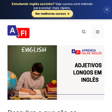
Estudando inglês sozinho?
Veja cursos com método
para evoluir mais rápido.
×
Ver melhores cursos →
Pular
para
Menu
o
conteúdo