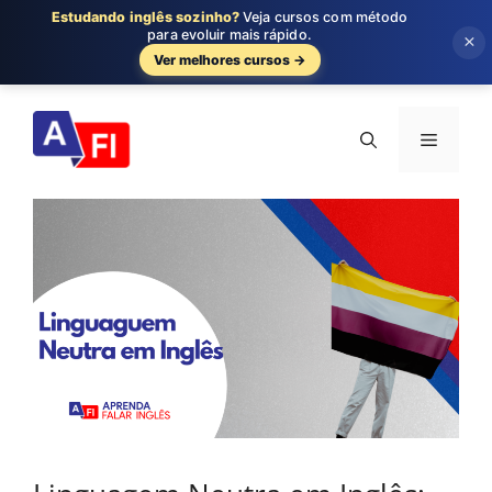
Estudando inglês sozinho?
Veja cursos com método
para evoluir mais rápido.
×
Ver melhores cursos →
Pular
para
Menu
o
conteúdo