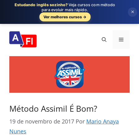
Estudando inglês sozinho?
Veja cursos com método
para evoluir mais rápido.
×
Ver melhores cursos →
Pular
para
Menu
o
conteúdo
Método Assimil É Bom?
19 de novembro de 2017
Por
Mario Anaya
Nunes