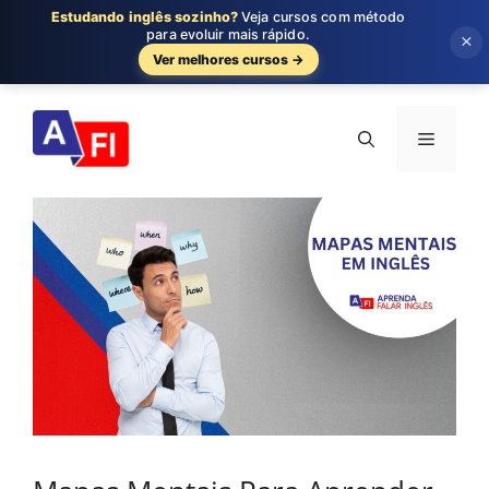
Estudando inglês sozinho?
Veja cursos com método
para evoluir mais rápido.
×
Ver melhores cursos →
Pular
para
Menu
o
conteúdo