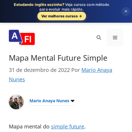
Estudando inglês sozinho?
Veja cursos com método
para evoluir mais rápido.
×
Ver melhores cursos →
Pular
para
Menu
o
conteúdo
Mapa Mental Future Simple
31 de dezembro de 2022
Por
Mario Anaya
Nunes
Mario Anaya Nunes
Mapa mental do
simple future
.