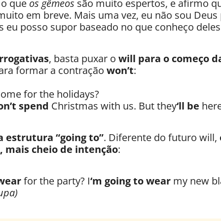
rmo que
os gêmeos
são muito espertos, e afirmo qu
muito em breve. Mais uma vez, eu não sou Deus
Mas eu posso supor baseado no que conheço deles
rrogativas
, basta puxar o
will para o começo d
para formar a contração
won’t
:
ome for the holidays?
n’t spend
Christmas with us. But they
‘ll be
here
a estrutura “going to”
. Diferente do futuro will,
, mais cheio de intenção
:
 wear
for the party? I
‘m going to wear
my new bl
oupa)