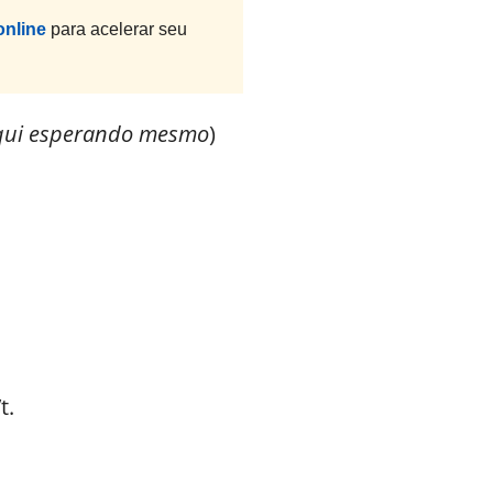
online
para acelerar seu
 aqui esperando mesmo
)
t.