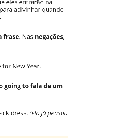
e eles entrarão na
 para adivinhar quando
.
a frase
. Nas
negações
,
 for New Year.
o going to fala de um
ack dress.
(ela já pensou