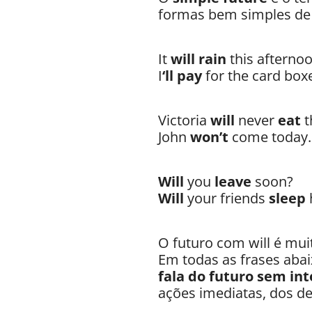
formas bem simples de 
It
will rain
this afternoo
I
‘ll pay
for the card box
Victoria
will
never
eat
t
John
won’t
come today. 
Will
you
leave
soon?
Will
your friends
sleep
O futuro com will é mui
Em todas as frases abai
fala do futuro sem in
ações imediatas, dos de