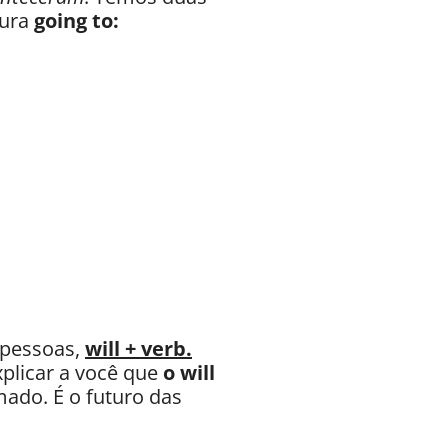
tura
going to:
 pessoas,
will + verb.
xplicar a você que
o will
mado. É o futuro das