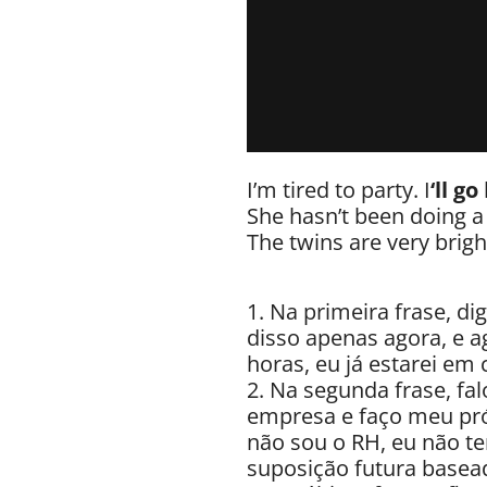
I’m tired to party. I
‘ll go
She hasn’t been doing a
The twins are very brigh
1. Na primeira frase, d
disso apenas agora, e 
horas, eu já estarei em 
2. Na segunda frase, 
empresa e faço meu próp
não sou o RH, eu não t
suposição futura basead