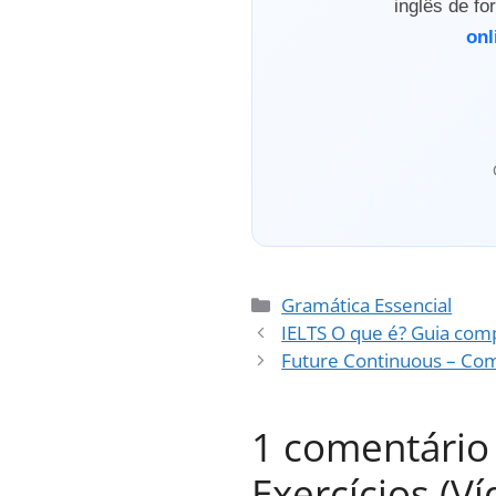
inglês de f
onl
Categorias
Gramática Essencial
IELTS O que é? Guia comp
Future Continuous – Como
1 comentário
Exercícios (Ví