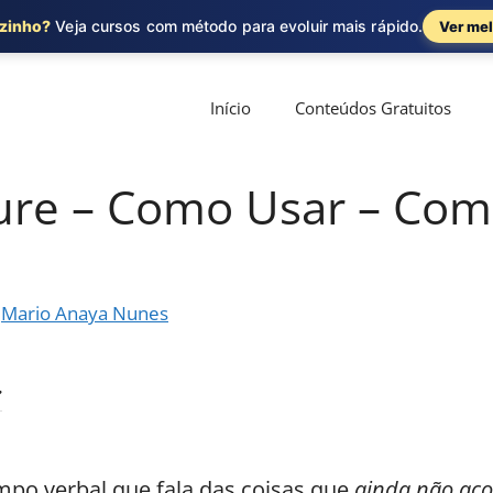
ozinho?
Veja cursos com método para evoluir mais rápido.
Ver mel
Início
Conteúdos Gratuitos
ure – Como Usar – Com 
r
Mario Anaya Nunes
mpo verbal que fala das coisas que
ainda não ac