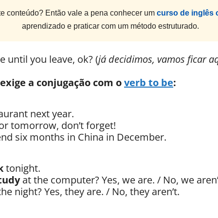
e conteúdo? Então vale a pena conhecer um
curso de inglês 
aprendizado e praticar com um método estruturado.
e until you leave, ok? (
já decidimos, vamos ficar
 exige a conjugação com o
verb to be
:
aurant next year.
or tomorrow, don’t forget!
pend six months in China in December.
k
tonight.
study
at the computer? Yes, we are. / No, we aren’
he night? Yes, they are. / No, they aren’t.