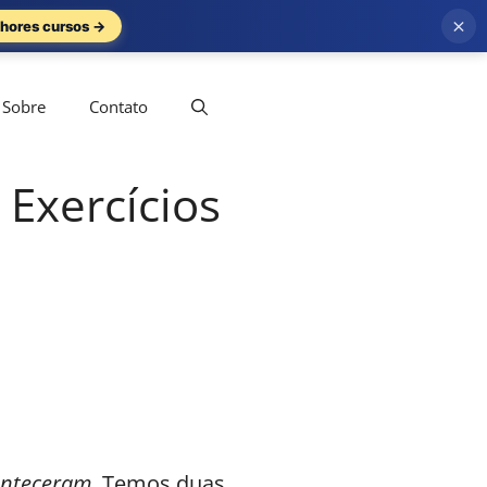
×
hores cursos →
Sobre
Contato
Exercícios
onteceram
. Temos duas