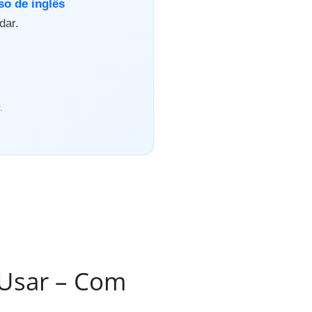
so de inglês
dar.
.
 Usar – Com