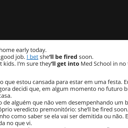
home early today.
 good job.
I bet
she
‘ll be fired
soon.
t kids. I’m sure they
‘ll get into
Med School in no 
igo que estou cansada para estar em uma festa.
agora decidi que, em algum momento no futuro b
casa.
falo de alguém que não vem desempenhando um 
rio veredicto premonitório: she’ll be fired soon
enho como saber se ela vai ser demitida ou não.
a no que vi.