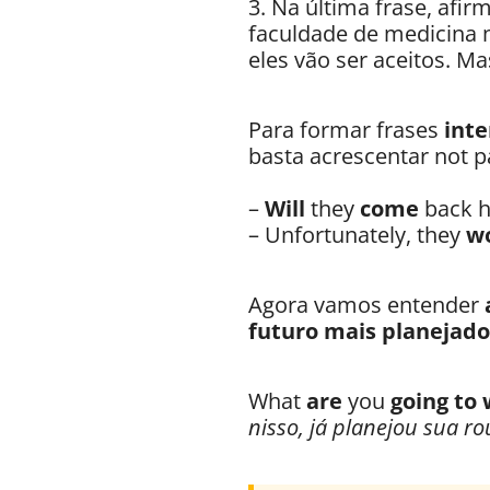
3. Na última frase, afi
faculdade de medicina 
eles vão ser aceitos. 
Para formar frases
inte
basta acrescentar not 
–
Will
they
come
back h
– Unfortunately, they
wo
Agora vamos entender
futuro mais planejado
What
are
you
going to
nisso, já planejou sua r