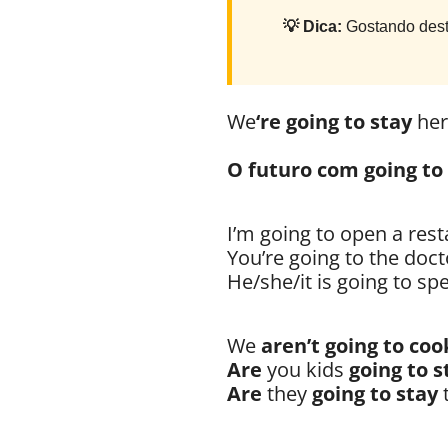
💡 Dica:
Gostando dest
We
‘re going to stay
her
O futuro com going to
I’m going to open a rest
You’re going to the doct
He/she/it is going to s
We
aren’t going to coo
Are
you kids
going to 
Are
they
going to stay
t