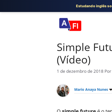
Estudando inglês s
Pular
para
o
conteúdo
Simple Fut
(Vídeo)
1 de dezembro de 2018
Po
Mario Anaya Nunes
O
simple future
é o te