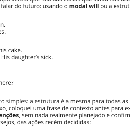
falar do futuro: usando o
modal will
ou a estru
n.
es.
his cake.
His daughter’s sick.
here?
to simples: a estrutura é a mesma para todas as
xo, coloquei uma frase de contexto antes para e
tenções
, sem nada realmente planejado e confir
sejos, das ações recém decididas: