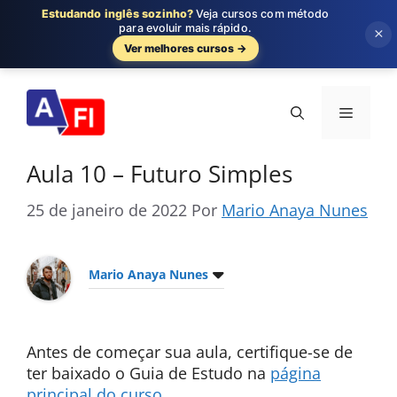
Estudando inglês sozinho?
Veja cursos com método
para evoluir mais rápido.
×
Ver melhores cursos →
Pular
para
Menu
o
conteúdo
Aula 10 – Futuro Simples
25 de janeiro de 2022
Por
Mario Anaya Nunes
Mario Anaya Nunes
Antes de começar sua aula, certifique-se de
ter baixado o Guia de Estudo na
página
principal do curso
.