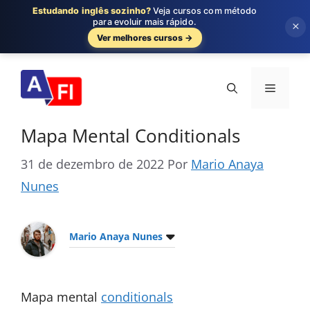
Estudando inglês sozinho?
Veja cursos com método
para evoluir mais rápido.
×
Ver melhores cursos →
Pular
para
Menu
o
conteúdo
Mapa Mental Conditionals
31 de dezembro de 2022
Por
Mario Anaya
Nunes
Mario Anaya Nunes
Mapa mental
conditionals