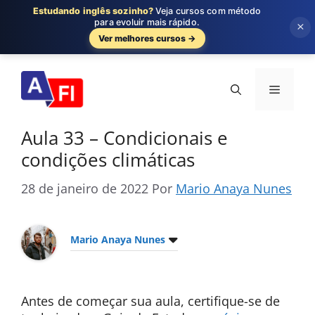
Estudando inglês sozinho?
Veja cursos com método
para evoluir mais rápido.
×
Ver melhores cursos →
Pular
para
Menu
o
conteúdo
Aula 33 – Condicionais e
condições climáticas
28 de janeiro de 2022
Por
Mario Anaya Nunes
Mario Anaya Nunes
Antes de começar sua aula, certifique-se de