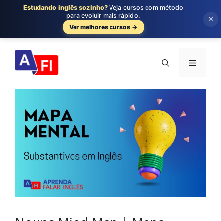
Estudando inglês sozinho?
Veja cursos com método
para evoluir mais rápido.
×
Ver melhores cursos →
Pular
para
Menu
o
conteúdo