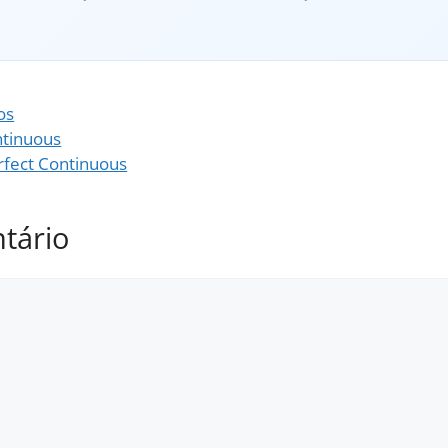
os
ntinuous
rfect Continuous
tário