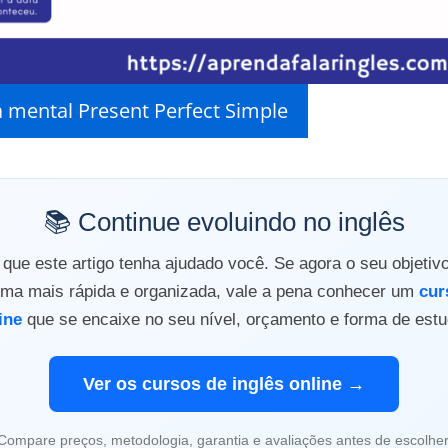
 mental Present Perfect Simple
📚 Continue evoluindo no inglês
ue este artigo tenha ajudado você. Se agora o seu objetiv
orma mais rápida e organizada, vale a pena conhecer um
cur
ine
que se encaixe no seu nível, orçamento e forma de estu
Ver os cursos de inglês online →
Compare preços, metodologia, garantia e avaliações antes de escolher