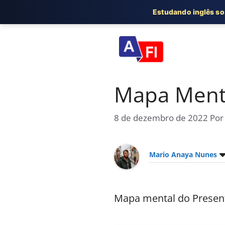
Estudando inglês s
Pular
para
o
conteúdo
Mapa Menta
8 de dezembro de 2022
Po
Mario Anaya Nunes
Mapa mental do Present