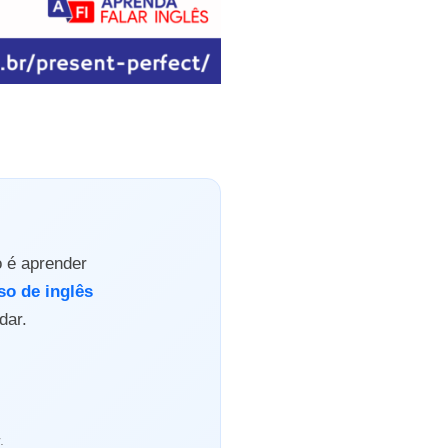
o é aprender
so de inglês
dar.
.