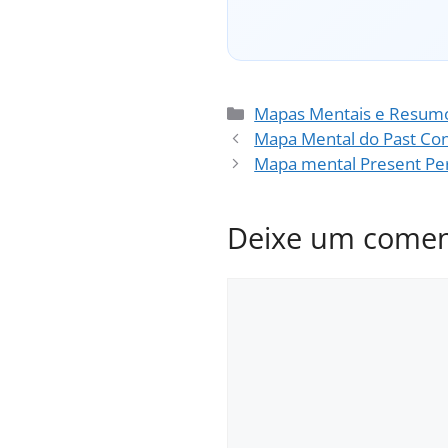
Categorias
Mapas Mentais e Resum
Mapa Mental do Past Co
Mapa mental Present Pe
Deixe um comen
Comentário