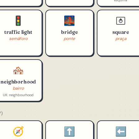
avenida
estrada / via
esquina
Ave. = Avenue
on the corner = na
esquina
🚦
🌉
traffic light
bridge
square
semáforo
ponte
praça
🏘️
neighborhood
bairro
UK: neighbourhood
7)