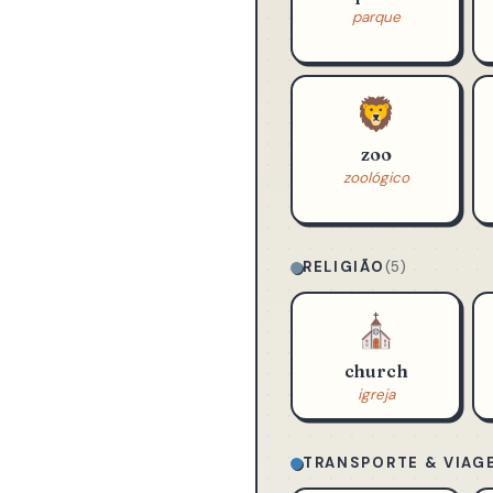
🌳
park
parque
🦁
zoo
zoológico
RELIGIÃO
(5)
⛪
church
igreja