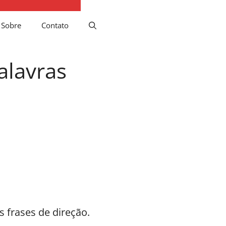
×
hores cursos →
Sobre
Contato
alavras