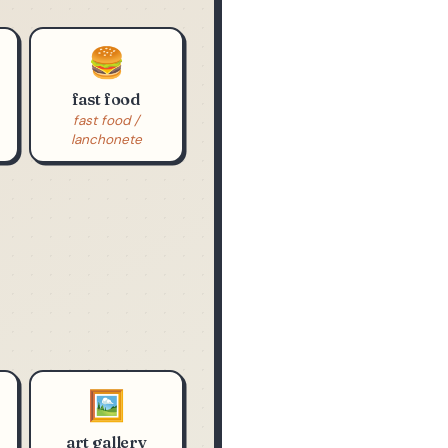
🍔
fast food
fast food /
lanchonete