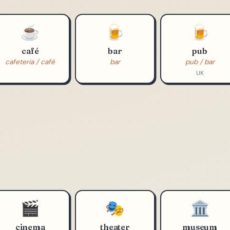
☕
🍺
🍺
café
bar
pub
cafeteria / café
bar
pub / bar
UK