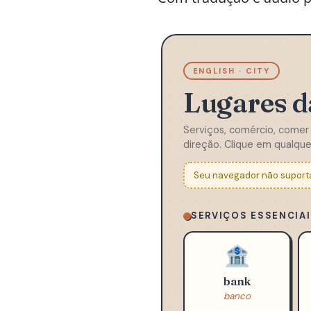
Aqui estão 70 lugares d
Com tradução e áudio pr
ENGLISH · CITY
Lugares d
Serviços, comércio, comer e 
direção. Clique em qualquer
Seu navegador não suporta 
SERVIÇOS ESSENCIA
🏦