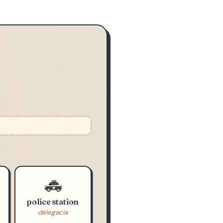
 frases de direção.
🚓