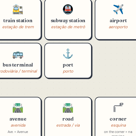
EM
(8)
🚉
🚇
✈️
train station
subway station
airport
estação de trem
estação de metrô
aeroporto
🚌
⚓
bus terminal
port
rodoviária / terminal
porto
🛣️
🛣️
avenue
road
corner