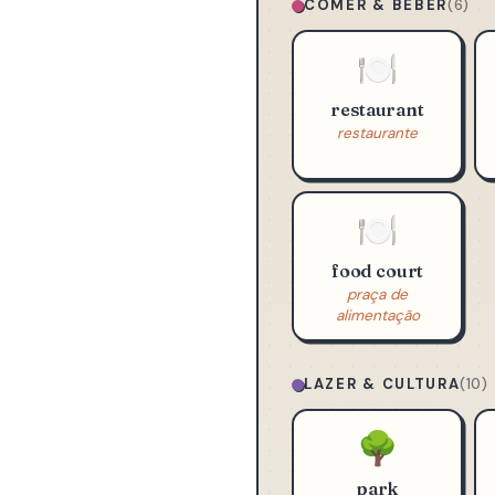
COMER & BEBER
(6)
🍽️
restaurant
restaurante
🍽️
food court
praça de
alimentação
LAZER & CULTURA
(10)