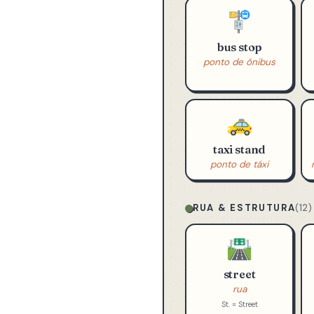
TRANSPORTE & VIAG
🚏
bus stop
ponto de ônibus
🚕
taxi stand
ponto de táxi
RUA & ESTRUTURA
(12)
🛣️
street