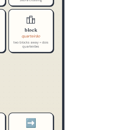
faixa de pedestre
US: crosswalk / UK:
zebra crossing
block
quarteirão
two blocks away = dois
quarteirões