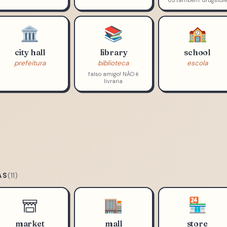
post office
hospital
pharmacy
correios (agência)
hospital
farmácia
US também: drugstore
🏛️
📚
🏫
city hall
library
school
prefeitura
biblioteca
escola
falso amigo! NÃO é
livraria
AS
(11)