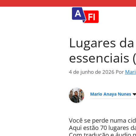
Estudando inglês s
Pular
para
o
conteúdo
Lugares da 
essenciais 
4 de junho de 2026
Por
Mari
Mario Anaya Nunes
Você se perde numa cida