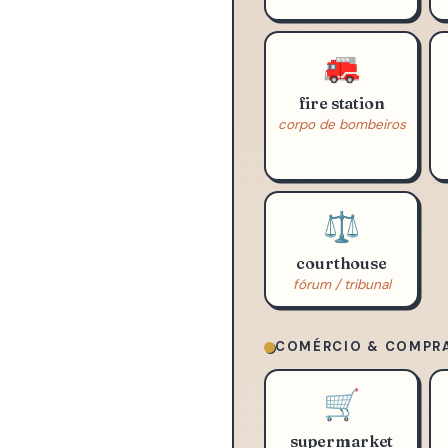
bank
banco
🚒
fire station
corpo de bombeiros
⚖️
courthouse
fórum / tribunal
COMÉRCIO & COMPR