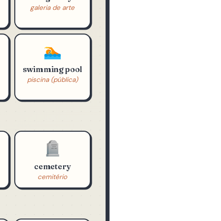
🖼️
art gallery
galeria de arte
🏊
swimming pool
piscina (pública)
🪦
cemetery
cemitério