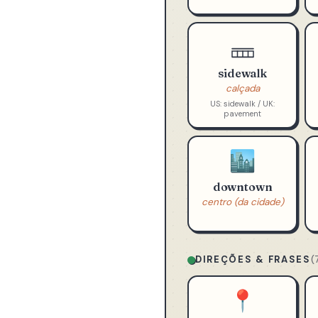
rua
St. = Street
sidewalk
calçada
US: sidewalk / UK:
pavement
🏙️
downtown
centro (da cidade)
DIREÇÕES & FRASES
(