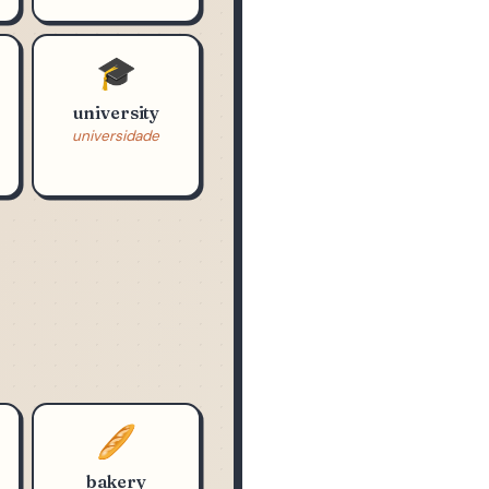
police station
delegacia
🎓
university
universidade