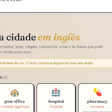
a cidade em inglês — do banco ao parque, com as
a treinar.
a cidade
em inglês
beber, lazer, religião, transporte, a rua e as frases pra pedir
 cartão para ouvir.
síntese de voz. O texto continua disponível, mas sem áudio.
IS
(11)
🏤
🏥
💊