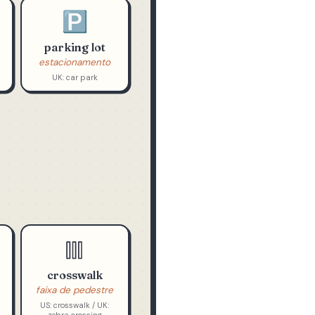
🅿️
parking lot
estacionamento
UK: car park
crosswalk