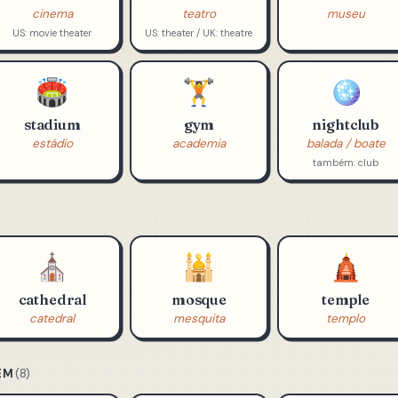
🎬
🎭
🏛️
cinema
theater
museum
cinema
teatro
museu
US: movie theater
US: theater / UK: theatre
🏟️
🏋️
🪩
stadium
gym
nightclub
estádio
academia
balada / boate
também: club
⛪
🕌
🛕
cathedral
mosque
temple
catedral
mesquita
templo