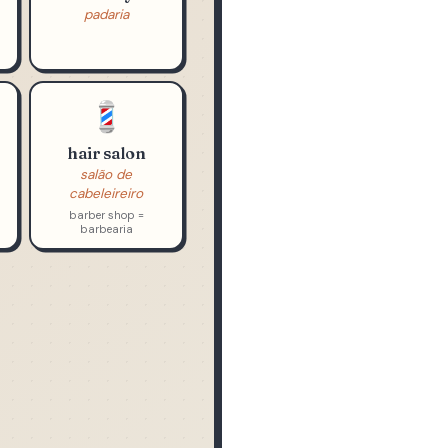
🥖
bakery
padaria
💈
hair salon
salão de
cabeleireiro
barber shop =
barbearia