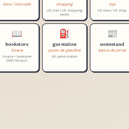
🏬
🏪
market
mall
store
feira / mercado
shopping
loja
US: mall / UK: shopping
US: store / UK: shop
centre
📖
⛽
📰
bookstore
gas station
newsstand
livraria
posto de gasolina
banca de jornal
livraria = bookstore
UK: petrol station
(NÃO library!)