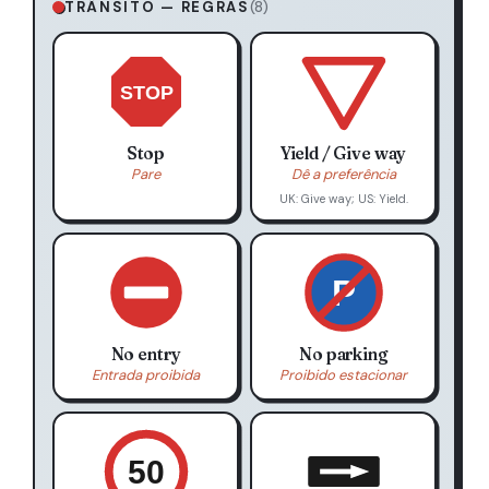
TRÂNSITO — REGRAS
(8)
STOP
Stop
Yield / Give way
Pare
Dê a preferência
UK: Give way; US: Yield.
P
No entry
No parking
Entrada proibida
Proibido estacionar
50