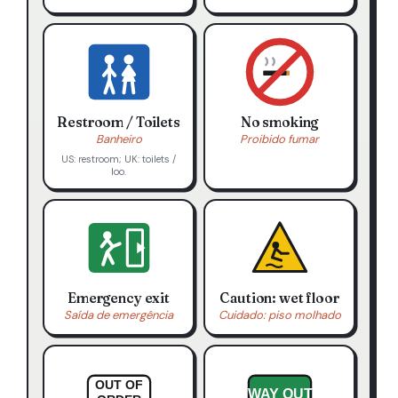
Restroom / Toilets
No smoking
Banheiro
Proibido fumar
US: restroom; UK: toilets /
loo.
Emergency exit
Caution: wet floor
Saída de emergência
Cuidado: piso molhado
OUT OF
WAY OUT