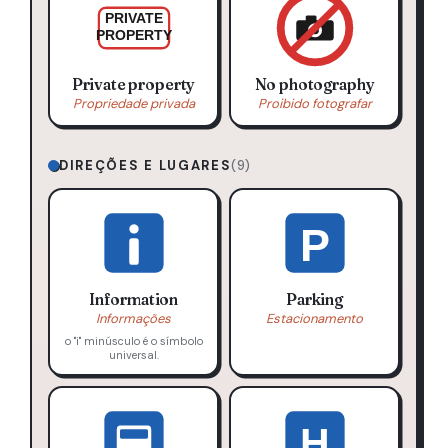
PRIVATE
PROPERTY
Private property
No photography
Propriedade privada
Proibido fotografar
DIREÇÕES E LUGARES
(9)
P
Information
Parking
Informações
Estacionamento
o "i" minúsculo é o símbolo
universal.
H