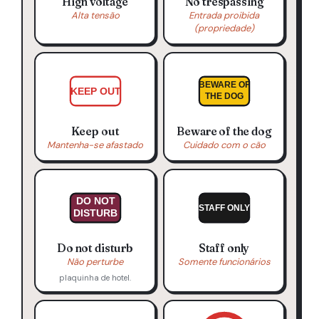
High voltage
No trespassing
Alta tensão
Entrada proibida
(propriedade)
BEWARE OF
KEEP OUT
THE DOG
Keep out
Beware of the dog
Mantenha-se afastado
Cuidado com o cão
DO NOT
STAFF ONLY
DISTURB
Do not disturb
Staff only
Não perturbe
Somente funcionários
plaquinha de hotel.