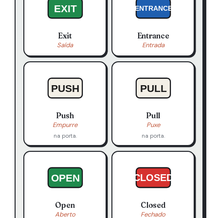
EXIT
ENTRANCE
Exit
Entrance
Saída
Entrada
PUSH
PULL
Push
Pull
Empurre
Puxe
na porta.
na porta.
OPEN
CLOSED
Open
Closed
Aberto
Fechado