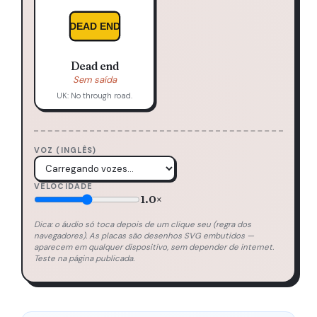
DEAD END
Dead end
Sem saída
UK: No through road.
VOZ (INGLÊS)
VELOCIDADE
1.0×
Dica: o áudio só toca depois de um clique seu (regra dos
navegadores). As placas são desenhos SVG embutidos —
aparecem em qualquer dispositivo, sem depender de internet.
Teste na página publicada.