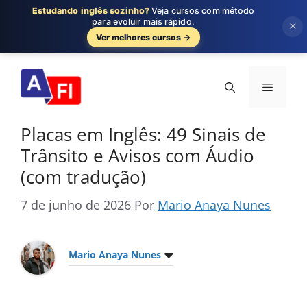
Estudando inglês sozinho?
Veja cursos com método
para evoluir mais rápido.
×
Ver melhores cursos →
Pular
para
Menu
o
conteúdo
Placas em Inglês: 49 Sinais de
Trânsito e Avisos com Áudio
(com tradução)
7 de junho de 2026
Por
Mario Anaya Nunes
Mario Anaya Nunes