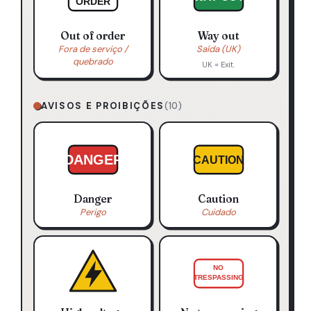
ORDER
Out of order
Way out
Fora de serviço /
Saída (UK)
quebrado
UK = Exit.
AVISOS E PROIBIÇÕES
(10)
DANGER
CAUTION
Danger
Caution
Perigo
Cuidado
NO
TRESPASSING