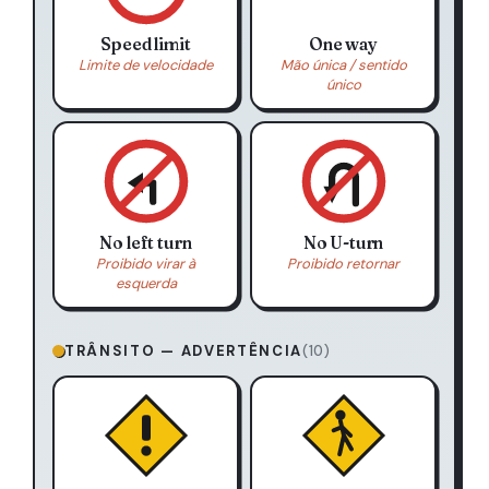
Speed limit
One way
Limite de velocidade
Mão única / sentido
único
No left turn
No U-turn
Proibido virar à
Proibido retornar
esquerda
TRÂNSITO — ADVERTÊNCIA
(10)