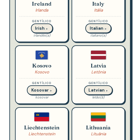
Ireland
Italy
Irlanda
Itália
GENTÍLICO
GENTÍLICO
Irish
Italian
►
►
irlandês(a)
italiano(a)
Kosovo
Latvia
Kosovo
Letônia
GENTÍLICO
GENTÍLICO
Kosovar
Latvian
►
►
kosovar
letão(ã)
Liechtenstein
Lithuania
Liechtenstein
Lituânia