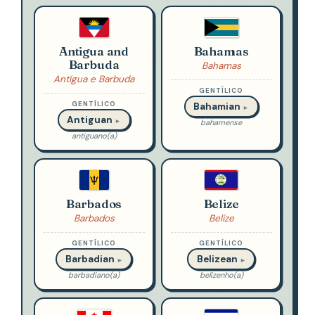
Antigua and
Bahamas
Barbuda
Bahamas
Antígua e Barbuda
GENTÍLICO
GENTÍLICO
Bahamian
►
Antiguan
►
bahamense
antiguano(a)
Barbados
Belize
Barbados
Belize
GENTÍLICO
GENTÍLICO
Barbadian
Belizean
►
►
barbadiano(a)
belizenho(a)