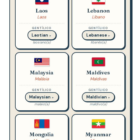
Laos
Lebanon
Laos
Líbano
GENTÍLICO
GENTÍLICO
Laotian
Lebanese
►
►
laosiano(a)
libanês(a)
Malaysia
Maldives
Malásia
Maldivas
GENTÍLICO
GENTÍLICO
Malaysian
Maldivian
►
►
malaio(a)
maldivo(a)
Mongolia
Myanmar