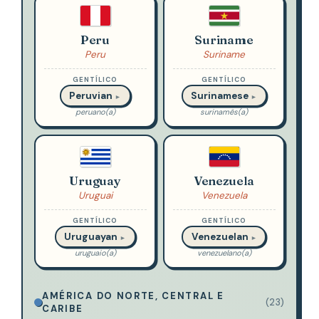
Peru
Suriname
Peru
Suriname
GENTÍLICO
GENTÍLICO
Peruvian
Surinamese
►
►
peruano(a)
surinamês(a)
Uruguay
Venezuela
Uruguai
Venezuela
GENTÍLICO
GENTÍLICO
Uruguayan
Venezuelan
►
►
uruguaio(a)
venezuelano(a)
AMÉRICA DO NORTE, CENTRAL E
(23)
CARIBE