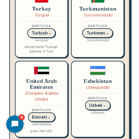
Turkey
Turkmenistan
Turquia
Turcomenistão
GENTÍLICO
GENTÍLICO
Turkish
Turkmen
►
►
turco(a)
turcomeno(a)
oficialmente "Türkiye";
pessoa: a Turk.
United Arab
Uzbekistan
Emirates
Uzbequistão
Emirados Árabes
Unidos
GENTÍLICO
Uzbek
►
GENTÍLICO
uzbeque
Emirati
0
►
emiradense
país: the UAE.