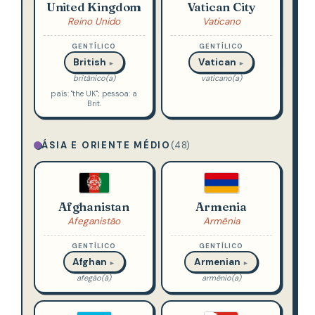
United Kingdom
Vatican City
Reino Unido
Vaticano
GENTÍLICO
GENTÍLICO
British
Vatican
►
►
britânico(a)
vaticano(a)
país: "the UK"; pessoa: a
Brit.
ÁSIA E ORIENTE MÉDIO
(48)
Afghanistan
Armenia
Afeganistão
Armênia
GENTÍLICO
GENTÍLICO
Afghan
Armenian
►
►
afegão(ã)
armênio(a)