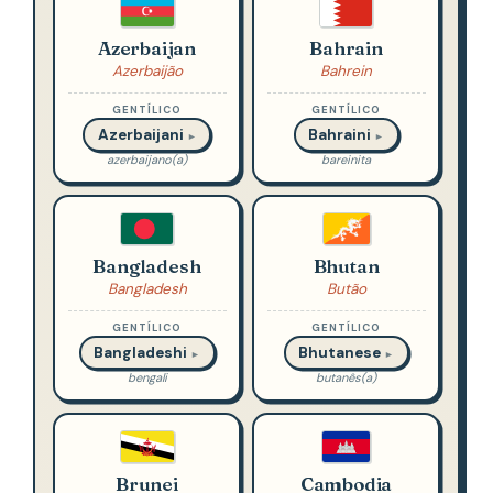
Azerbaijan
Bahrain
Azerbaijão
Bahrein
GENTÍLICO
GENTÍLICO
Azerbaijani
Bahraini
►
►
azerbaijano(a)
bareinita
Bangladesh
Bhutan
Bangladesh
Butão
GENTÍLICO
GENTÍLICO
Bangladeshi
Bhutanese
►
►
bengali
butanês(a)
Brunei
Cambodia