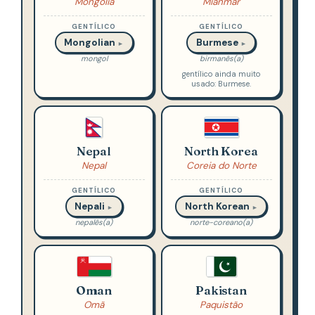
Mongólia
Mianmar
GENTÍLICO
GENTÍLICO
Mongolian
Burmese
►
►
mongol
birmanês(a)
gentílico ainda muito
usado: Burmese.
Nepal
North Korea
Nepal
Coreia do Norte
GENTÍLICO
GENTÍLICO
Nepali
North Korean
►
►
nepalês(a)
norte-coreano(a)
Oman
Pakistan
Omã
Paquistão