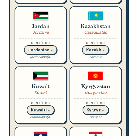
Jordan
Kazakhstan
Jordânia
Cazaquistão
GENTÍLICO
GENTÍLICO
Jordanian
Kazakh
►
►
jordaniano(a)
cazaque
Kuwait
Kyrgyzstan
Kuwait
Quirguistão
GENTÍLICO
GENTÍLICO
Kuwaiti
Kyrgyz
►
►
kuwaitiano(a)
quirguiz