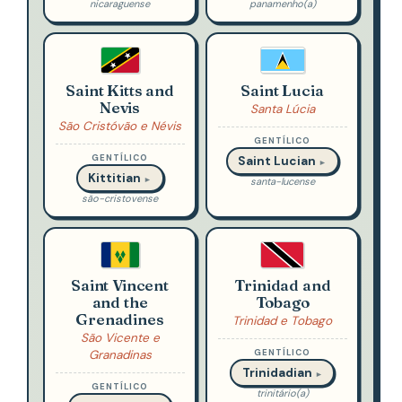
nicaraguense
panamenho(a)
Saint Kitts and
Saint Lucia
Nevis
Santa Lúcia
São Cristóvão e Névis
GENTÍLICO
GENTÍLICO
Saint Lucian
►
Kittitian
►
santa-lucense
são-cristovense
Saint Vincent
Trinidad and
and the
Tobago
Grenadines
Trinidad e Tobago
São Vicente e
Granadinas
GENTÍLICO
Trinidadian
►
GENTÍLICO
trinitário(a)