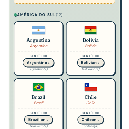
AMÉRICA DO SUL
(12)
Argentina
Bolivia
Argentina
Bolívia
GENTÍLICO
GENTÍLICO
Argentine
Bolivian
►
►
argentino(a)
boliviano(a)
Brazil
Chile
Brasil
Chile
GENTÍLICO
GENTÍLICO
Brazilian
Chilean
►
►
brasileiro(a)
chileno(a)