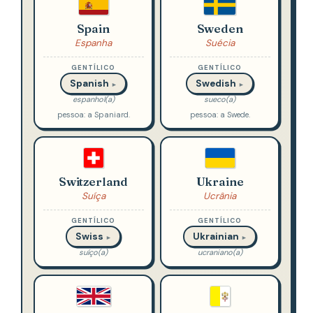
Spain
Sweden
Espanha
Suécia
GENTÍLICO
GENTÍLICO
Spanish
Swedish
►
►
espanhol(a)
sueco(a)
pessoa: a Spaniard.
pessoa: a Swede.
Switzerland
Ukraine
Suíça
Ucrânia
GENTÍLICO
GENTÍLICO
Swiss
Ukrainian
►
►
suíço(a)
ucraniano(a)