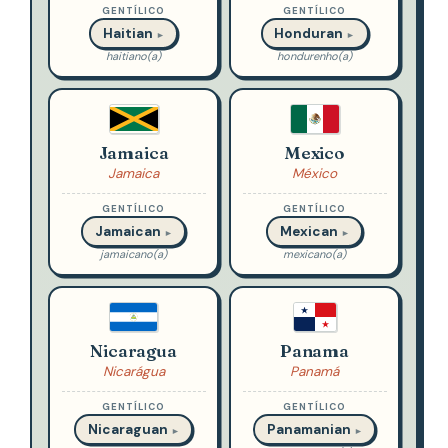
GENTÍLICO
GENTÍLICO
Haitian
Honduran
►
►
haitiano(a)
hondurenho(a)
Jamaica
Mexico
Jamaica
México
GENTÍLICO
GENTÍLICO
Jamaican
Mexican
►
►
jamaicano(a)
mexicano(a)
Nicaragua
Panama
Nicarágua
Panamá
GENTÍLICO
GENTÍLICO
Nicaraguan
Panamanian
►
►