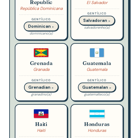
Republic
El Salvador
República Dominicana
GENTÍLICO
GENTÍLICO
Salvadoran
►
Dominican
►
salvadorenho(a)
dominicano(a)
Grenada
Guatemala
Granada
Guatemala
GENTÍLICO
GENTÍLICO
Grenadian
Guatemalan
►
►
granadino(a)
guatemalteco(a)
Haiti
Honduras
Haiti
Honduras