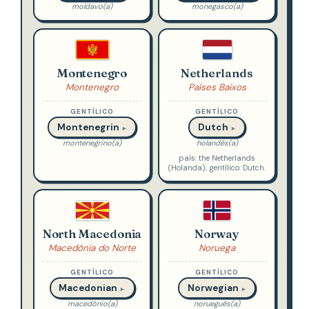
moldavo(a)
monegasco(a)
Montenegro
Netherlands
Montenegro
Países Baixos
GENTÍLICO
GENTÍLICO
Montenegrin
Dutch
►
►
montenegrino(a)
holandês(a)
país: the Netherlands
(Holanda); gentílico: Dutch.
North Macedonia
Norway
Macedônia do Norte
Noruega
GENTÍLICO
GENTÍLICO
Macedonian
Norwegian
►
►
macedônio(a)
norueguês(a)