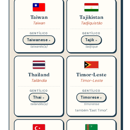
Taiwan
Tajikistan
Taiwan
Tadjiquistão
GENTÍLICO
GENTÍLICO
Taiwanese
Tajik
►
►
taiwanês(a)
tadjique
Thailand
Timor-Leste
Tailândia
Timor-Leste
GENTÍLICO
GENTÍLICO
Thai
Timorese
►
►
tailandês(a)
timorense
também "East Timor".