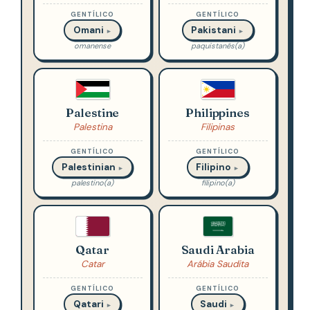
GENTÍLICO
GENTÍLICO
Omani
Pakistani
►
►
omanense
paquistanês(a)
Palestine
Philippines
Palestina
Filipinas
GENTÍLICO
GENTÍLICO
Palestinian
Filipino
►
►
palestino(a)
filipino(a)
Qatar
Saudi Arabia
Catar
Arábia Saudita
GENTÍLICO
GENTÍLICO
Qatari
Saudi
►
►