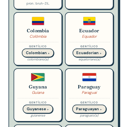
pron.: bruh-ZIL.
Colombia
Ecuador
Colômbia
Equador
GENTÍLICO
GENTÍLICO
Colombian
Ecuadorian
►
►
colombiano(a)
equatoriano(a)
Guyana
Paraguay
Guiana
Paraguai
GENTÍLICO
GENTÍLICO
Guyanese
Paraguayan
►
►
guianense
paraguaio(a)