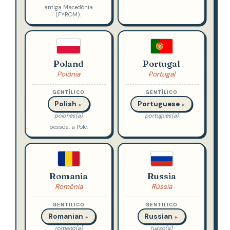
antiga Macedônia
(FYROM).
Poland
Portugal
Polônia
Portugal
GENTÍLICO
GENTÍLICO
Polish
Portuguese
►
►
polonês(a)
português(a)
pessoa: a Pole.
Romania
Russia
Romênia
Rússia
GENTÍLICO
GENTÍLICO
Romanian
Russian
►
►
romeno(a)
russo(a)