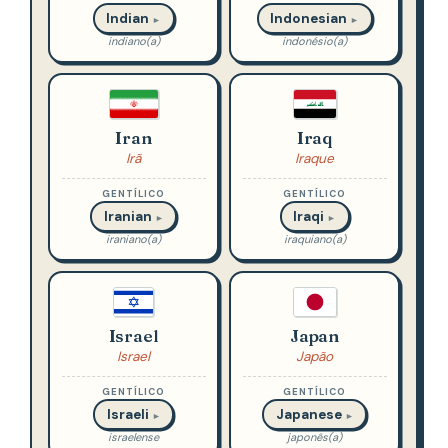
Indian
Indonesian
►
►
indiano(a)
indonésio(a)
Iran
Iraq
Irã
Iraque
GENTÍLICO
GENTÍLICO
Iranian
Iraqi
►
►
iraniano(a)
iraquiano(a)
Israel
Japan
Israel
Japão
GENTÍLICO
GENTÍLICO
Israeli
Japanese
►
►
israelense
japonês(a)