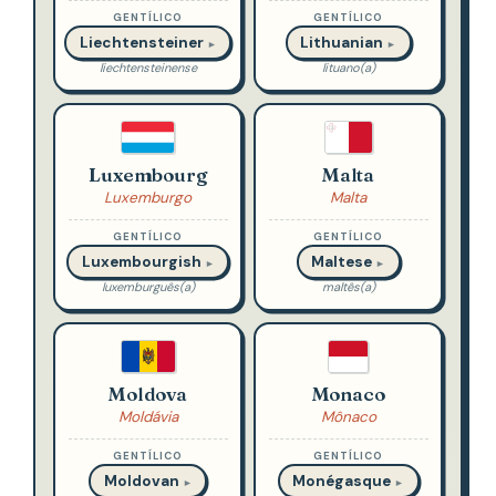
GENTÍLICO
GENTÍLICO
Liechtensteiner
Lithuanian
►
►
liechtensteinense
lituano(a)
Luxembourg
Malta
Luxemburgo
Malta
GENTÍLICO
GENTÍLICO
Luxembourgish
Maltese
►
►
luxemburguês(a)
maltês(a)
Moldova
Monaco
Moldávia
Mônaco
GENTÍLICO
GENTÍLICO
Moldovan
Monégasque
►
►