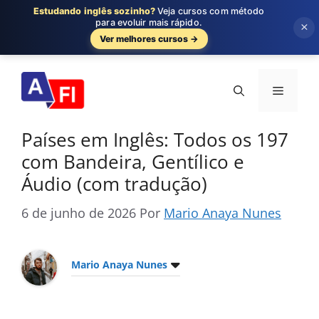
Estudando inglês sozinho?
Veja cursos com método
para evoluir mais rápido.
×
Ver melhores cursos →
Pular
para
Menu
o
conteúdo
Países em Inglês: Todos os 197
com Bandeira, Gentílico e
Áudio (com tradução)
6 de junho de 2026
Por
Mario Anaya Nunes
Mario Anaya Nunes