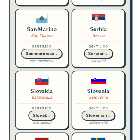
San Marino
Serbia
San Marino
Sérvia
GENTÍLICO
GENTÍLICO
Sammarinese
Serbian
►
►
são-marinense
sérvio(a)
Slovakia
Slovenia
Eslováquia
Eslovênia
GENTÍLICO
GENTÍLICO
Slovak
Slovenian
►
►
eslovaco(a)
esloveno(a)