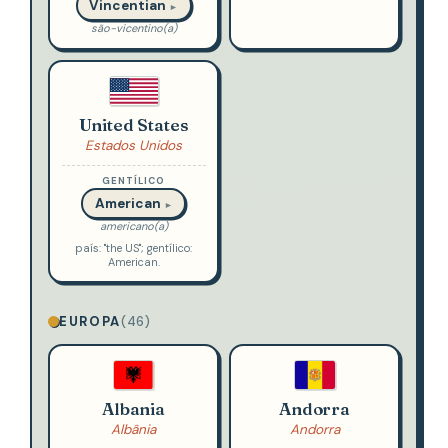
Vincentian
►
são-vicentino(a)
United States
Estados Unidos
GENTÍLICO
American
►
americano(a)
país: "the US"; gentílico:
American.
EUROPA
(46)
Albania
Andorra
Albânia
Andorra