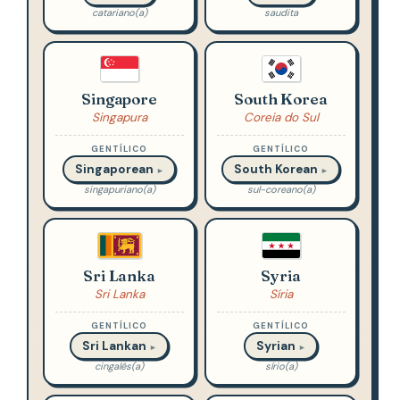
catariano(a)
saudita
Singapore
South Korea
Singapura
Coreia do Sul
GENTÍLICO
GENTÍLICO
Singaporean
South Korean
►
►
singapuriano(a)
sul-coreano(a)
Sri Lanka
Syria
Sri Lanka
Síria
GENTÍLICO
GENTÍLICO
Sri Lankan
Syrian
►
►
cingalês(a)
sírio(a)