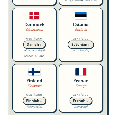
Denmark
Estonia
Dinamarca
Estônia
GENTÍLICO
GENTÍLICO
Danish
Estonian
►
►
dinamarquês(a)
estoniano(a)
pessoa: a Dane.
Finland
France
Finlândia
França
GENTÍLICO
GENTÍLICO
Finnish
French
►
►
finlandês(a)
francês(a)