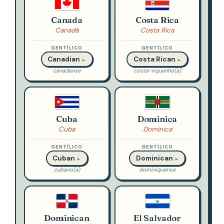
Canada
Costa Rica
Canadá
Costa Rica
GENTÍLICO
GENTÍLICO
Canadian
Costa Rican
►
►
canadense
costa-riquenho(a)
Cuba
Dominica
Cuba
Dominica
GENTÍLICO
GENTÍLICO
Cuban
Dominican
►
►
cubano(a)
dominiquense
Dominican
El Salvador