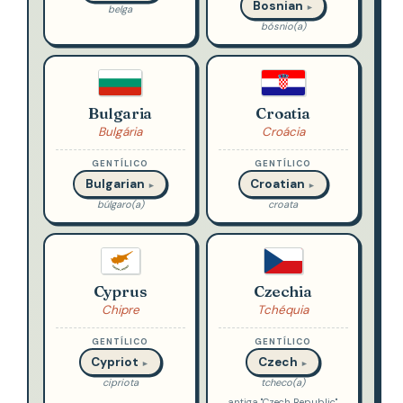
Bosnian
►
belga
bósnio(a)
Bulgaria
Croatia
Bulgária
Croácia
GENTÍLICO
GENTÍLICO
Bulgarian
Croatian
►
►
búlgaro(a)
croata
Cyprus
Czechia
Chipre
Tchéquia
GENTÍLICO
GENTÍLICO
Cypriot
Czech
►
►
cipriota
tcheco(a)
antiga "Czech Republic".