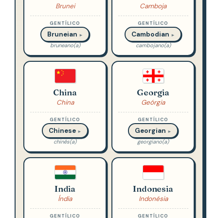
Brunei
Camboja
GENTÍLICO
GENTÍLICO
Bruneian
Cambodian
►
►
bruneano(a)
cambojano(a)
China
Georgia
China
Geórgia
GENTÍLICO
GENTÍLICO
Chinese
Georgian
►
►
chinês(a)
georgiano(a)
India
Indonesia
Índia
Indonésia
GENTÍLICO
GENTÍLICO