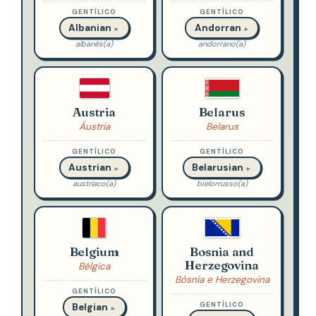
GENTÍLICO
GENTÍLICO
Albanian
Andorran
►
►
albanês(a)
andorrano(a)
Austria
Belarus
Áustria
Belarus
GENTÍLICO
GENTÍLICO
Austrian
Belarusian
►
►
austríaco(a)
bielorrusso(a)
Belgium
Bosnia and
Herzegovina
Bélgica
Bósnia e Herzegovina
GENTÍLICO
GENTÍLICO
Belgian
►