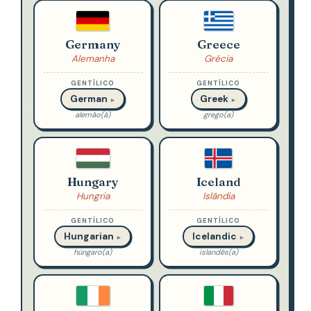
Germany
Greece
Alemanha
Grécia
GENTÍLICO
GENTÍLICO
German
Greek
►
►
alemão(ã)
grego(a)
Hungary
Iceland
Hungria
Islândia
GENTÍLICO
GENTÍLICO
Hungarian
Icelandic
►
►
húngaro(a)
islandês(a)