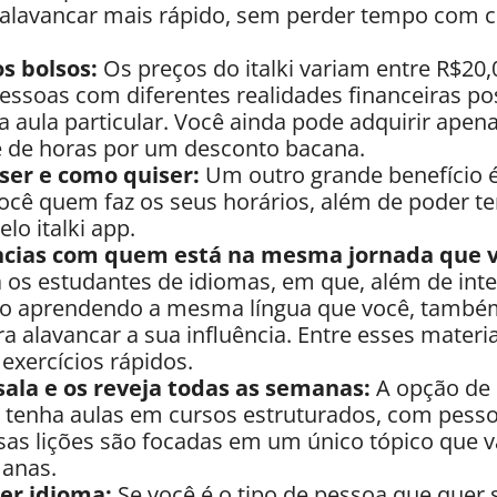
r alavancar mais rápido, sem perder tempo com 
s bolsos:
Os preços do italki variam entre R$20,
essoas com diferentes realidades financeiras po
 aula particular. Você ainda pode adquirir apena
 de horas por um desconto bacana.
ser e como quiser:
Um outro grande benefício é
ocê quem faz os seus horários, além de poder te
o italki app.
ncias com quem está na mesma jornada que v
os estudantes de idiomas, em que, além de inte
ão aprendendo a mesma língua que você, també
ra alavancar a sua influência. Entre esses materi
 exercícios rápidos.
sala e os reveja todas as semanas:
A opção de
 tenha aulas em cursos estruturados, com pess
sas lições são focadas em um único tópico que v
manas.
er idioma:
Se você é o tipo de pessoa que quer s