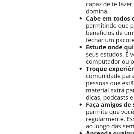
capaz de te faze
domina.
Cabe em todos o
permitindo que p
benefícios de uma
fechar um pacote
Estude onde qui
seus estudos. É v
computador ou pel
Troque experiê
comunidade para 
pessoas que est
material extra pa
dicas, podcasts e
Faça amigos de 
permite que você
regularmente. Es
ao longo das se
Aprenda qualqu