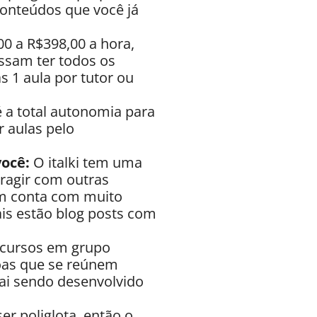
conteúdos que você já
00 a R$398,00 a hora,
ssam ter todos os
s 1 aula por tutor ou
 a total autonomia para
r aulas pelo
ocê:
O italki tem uma
ragir com outras
m conta com muito
ais estão blog posts com
 cursos em grupo
oas que se reúnem
ai sendo desenvolvido
er poliglota, então o