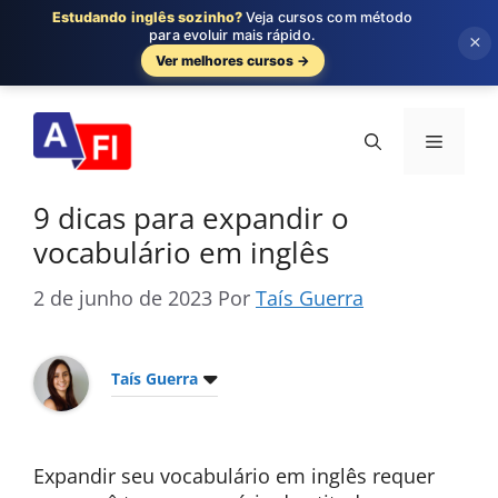
Estudando inglês sozinho?
Veja cursos com método
para evoluir mais rápido.
×
Ver melhores cursos →
Pular
para
Menu
o
conteúdo
9 dicas para expandir o
vocabulário em inglês
2 de junho de 2023
Por
Taís Guerra
Taís Guerra
Expandir seu vocabulário em inglês requer