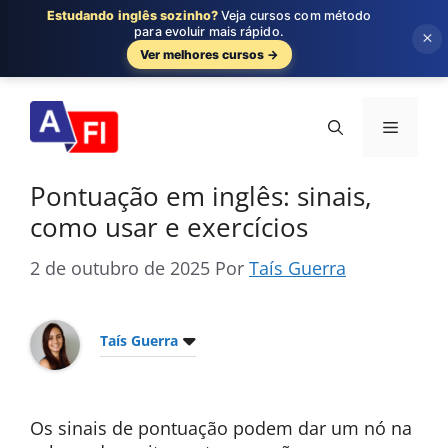
Estudando inglês sozinho?
Veja cursos com método
para evoluir mais rápido.
×
Ver melhores cursos →
Pular
para
Menu
o
conteúdo
Pontuação em inglês: sinais,
como usar e exercícios
2 de outubro de 2025
Por
Taís Guerra
Taís Guerra
Os sinais de pontuação podem dar um nó na