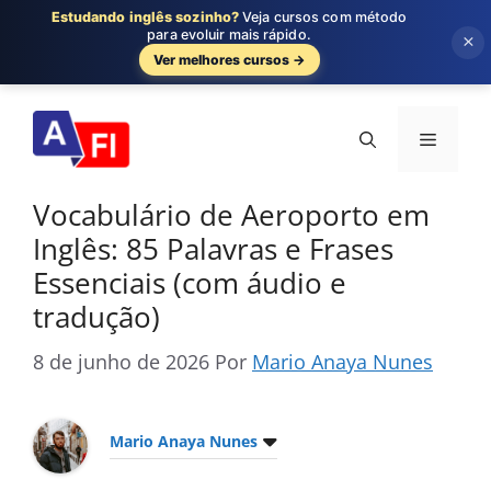
Estudando inglês sozinho?
Veja cursos com método
para evoluir mais rápido.
×
Ver melhores cursos →
Pular
para
Menu
o
conteúdo
Vocabulário de Aeroporto em
Inglês: 85 Palavras e Frases
Essenciais (com áudio e
tradução)
8 de junho de 2026
Por
Mario Anaya Nunes
Mario Anaya Nunes