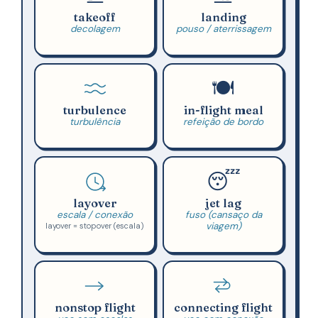
takeoff
landing
decolagem
pouso / aterrissagem
🍽️
turbulence
in-flight meal
turbulência
refeição de bordo
😴
layover
jet lag
escala / conexão
fuso (cansaço da
viagem)
layover = stopover (escala)
nonstop flight
connecting flight