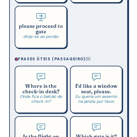
please proceed to
gate
dirija-se ao portão
FRASES ÚTEIS (PASSAGEIRO)
(8)
Where is the
I'd like a window
check-in desk?
seat, please.
Onde fica o balcão de
Eu queria um assento
check-in?
na janela, por favor.
Is the flight on
Which gate is it?