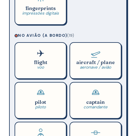
fingerprints
impressões digitais
NO AVIÃO (A BORDO)
(19)
✈️
flight
aircraft / plane
voo
aeronave / avião
pilot
captain
piloto
comandante