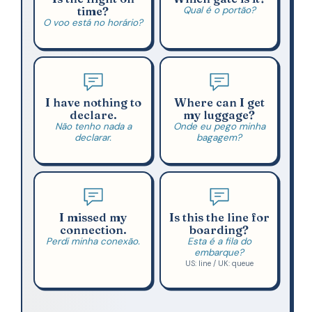
time?
Qual é o portão?
O voo está no horário?
I have nothing to
Where can I get
declare.
my luggage?
Não tenho nada a
Onde eu pego minha
declarar.
bagagem?
I missed my
Is this the line for
connection.
boarding?
Perdi minha conexão.
Esta é a fila do
embarque?
US: line / UK: queue