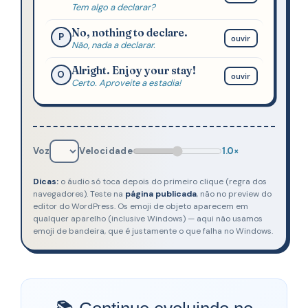
Tem algo a declarar?
No, nothing to declare.
P
ouvir
Não, nada a declarar.
Alright. Enjoy your stay!
O
ouvir
Certo. Aproveite a estadia!
Voz
Velocidade
1.0×
Dicas:
o áudio só toca depois do primeiro clique (regra dos
navegadores). Teste na
página publicada
, não no preview do
editor do WordPress. Os emoji de objeto aparecem em
qualquer aparelho (inclusive Windows) — aqui não usamos
emoji de bandeira, que é justamente o que falha no Windows.