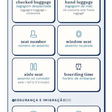
checked baggage
hand luggage
bagagem despachada
bagagem de mão
luggage e baggage =
UK costuma usar "hand
sinônimos
luggage"
seat number
window seat
número do assento
assento na janela
⏰
aisle seat
boarding time
assento no corredor
horário de embarque
aisle = "ail" (o "s" é mudo)
SEGURANÇA E IMIGRAÇÃO
(13)