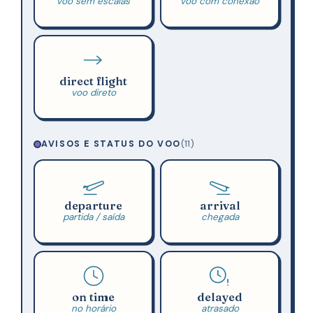
voo sem escalas
voo com conexão
direct flight
voo direto
AVISOS E STATUS DO VOO
(11)
departure
arrival
partida / saída
chegada
on time
delayed
no horário
atrasado