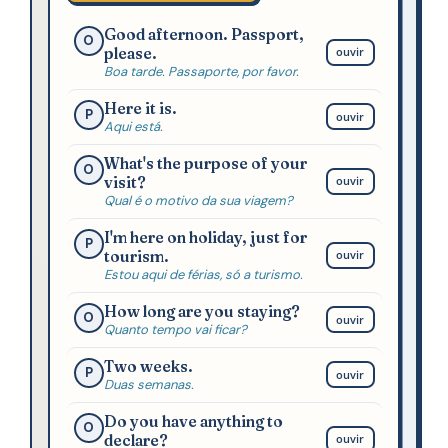
Good afternoon. Passport,
O
please.
ouvir
Boa tarde. Passaporte, por favor.
Here it is.
P
ouvir
Aqui está.
What's the purpose of your
O
visit?
ouvir
Qual é o motivo da sua viagem?
I'm here on holiday, just for
P
tourism.
ouvir
Estou aqui de férias, só a turismo.
How long are you staying?
O
ouvir
Quanto tempo vai ficar?
Two weeks.
P
ouvir
Duas semanas.
Do you have anything to
O
declare?
ouvir