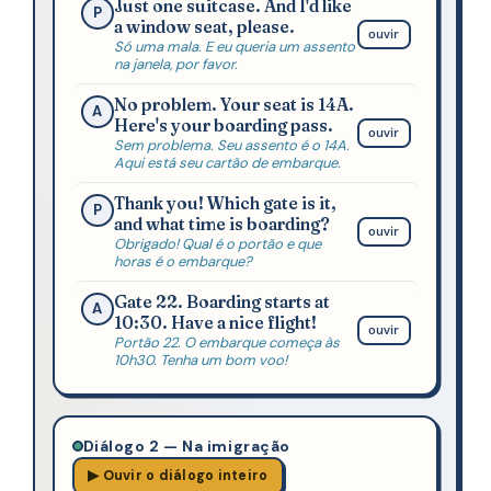
Just one suitcase. And I'd like
P
a window seat, please.
ouvir
Só uma mala. E eu queria um assento
na janela, por favor.
No problem. Your seat is 14A.
A
Here's your boarding pass.
ouvir
Sem problema. Seu assento é o 14A.
Aqui está seu cartão de embarque.
Thank you! Which gate is it,
P
and what time is boarding?
ouvir
Obrigado! Qual é o portão e que
horas é o embarque?
Gate 22. Boarding starts at
A
10:30. Have a nice flight!
ouvir
Portão 22. O embarque começa às
10h30. Tenha um bom voo!
Diálogo 2 — Na imigração
▶ Ouvir o diálogo inteiro