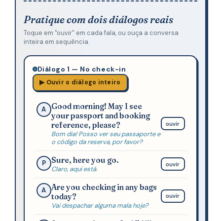
Pratique com dois diálogos reais
Toque em "ouvir" em cada fala, ou ouça a conversa
inteira em sequência.
Diálogo 1 — No check-in
▶ Ouvir o diálogo inteiro
Good morning! May I see
A
your passport and booking
ouvir
reference, please?
Bom dia! Posso ver seu passaporte e
o código da reserva, por favor?
Sure, here you go.
P
ouvir
Claro, aqui está.
Are you checking in any bags
A
today?
ouvir
Vai despachar alguma mala hoje?